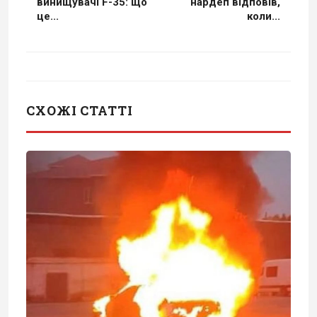
винищувачі F-35: що
нардеп відповів,
це...
коли...
СХОЖІ СТАТТІ