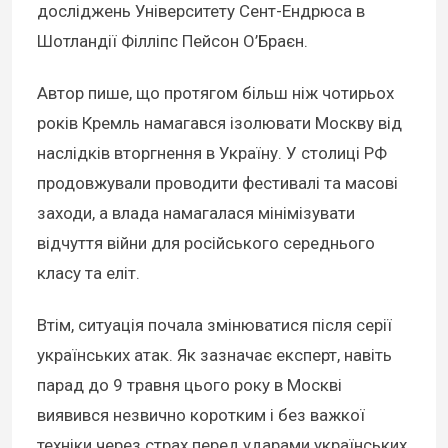
досліджень Університету Сент-Ендрюса в
Шотландії Філліпс Пейсон О’Браєн.
Автор пише, що протягом більш ніж чотирьох
років Кремль намагався ізолювати Москву від
наслідків вторгнення в Україну. У столиці РФ
продовжували проводити фестивалі та масові
заходи, а влада намагалася мінімізувати
відчуття війни для російського середнього
класу та еліт.
Втім, ситуація почала змінюватися після серії
українських атак. Як зазначає експерт, навіть
парад до 9 травня цього року в Москві
виявився незвично коротким і без важкої
техніки через страх перед ударами українських