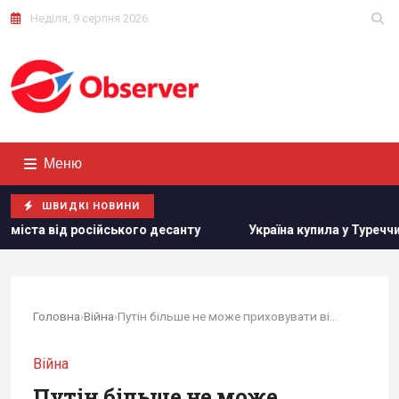
Неділя, 9 серпня 2026
Меню
ШВИДКІ НОВИНИ
кого десанту
Україна купила у Туреччини партію ракет ATA
Головна
›
Війна
›
Путін більше не може приховувати від росіян...
Війна
Путін більше не може