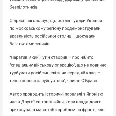
безпілотників.
О’Браєн наголошує, що останні удари України
по московському регіону продемонстрували
вразливість російської столиці і шокували
багатьох москвичів.
"Наратив, який Путін створив – про нібито
"спеціальну військову операцію", що не повинна
турбувати російські еліти чи середній клас, –
тепер повністю руйнується", - пише О’Браєн.
Автор проводить історичні паралелі з Японією
часів Другої світової війни, коли влада довго
приховувала масштаби проблем на фронті, але