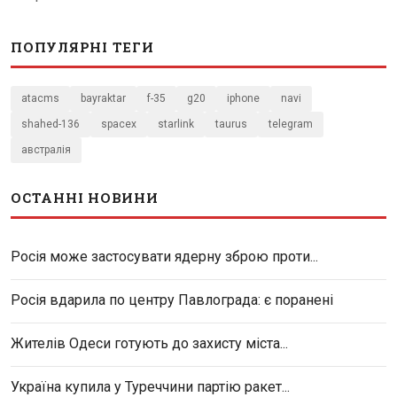
ПОПУЛЯРНІ ТЕГИ
atacms
bayraktar
f-35
g20
iphone
navi
shahed-136
spacex
starlink
taurus
telegram
австралія
ОСТАННІ НОВИНИ
Росія може застосувати ядерну зброю проти...
Росія вдарила по центру Павлограда: є поранені
Жителів Одеси готують до захисту міста...
Україна купила у Туреччини партію ракет...