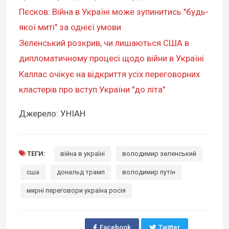
Пєсков: Війна в Україні може зупинитись "будь-
якої миті" за однієї умови
Зеленський розкрив, чи лишаються США в
дипломатичному процесі щодо війни в Україні
Каллас очікує на відкриття усіх переговорних
кластерів про вступ України "до літа"
Джерело: УНІАН
ТЕГИ:
війна в україні
володимир зеленський
сша
дональд трамп
володимир путін
мирні переговори україна росія
Facebook
Twitter