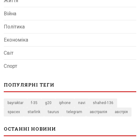
Життя
Війна
Політика
Економіка
Світ
Спорт
ПОПУЛЯРНІ ТЕГИ
bayraktar
f-35
g20
iphone
navi
shahed-136
spacex
starlink
taurus
telegram
австралія
австрія
ОСТАННІ НОВИНИ