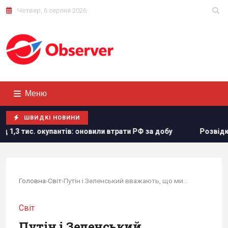
Четвер, 6 серпня 2026
Меню
ШВИДКІ НОВИНИ
 оновили втрати РФ за добу
Розвідка США допомогла Україн
Головна
›
Світ
›
Путін і Зеленський вважають, що мирні...
Світ
Путін і Зеленський