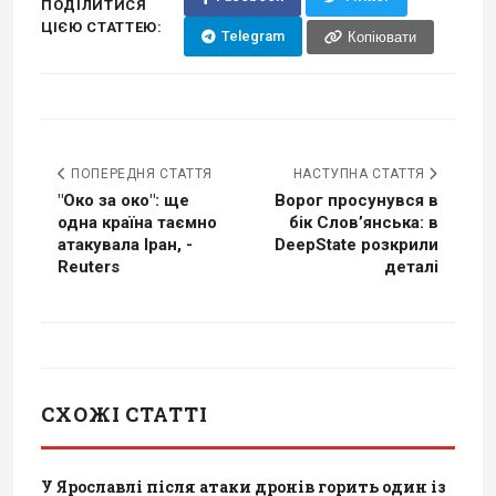
ПОДІЛИТИСЯ
ЦІЄЮ СТАТТЕЮ:
Telegram
Копіювати
ПОПЕРЕДНЯ СТАТТЯ
НАСТУПНА СТАТТЯ
"Око за око": ще
Ворог просунувся в
одна країна таємно
бік Словʼянська: в
атакувала Іран, -
DeepState розкрили
Reuters
деталі
СХОЖІ СТАТТІ
У Ярославлі після атаки дронів горить один із