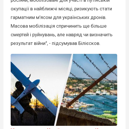
росіяни, мобілізовані для участі в путінській
окупації в найближчі місяці, ризикують стати
гарматним м’ясом для українських дронів.
Масова мобілізація спричинить ще більше
смертей і руйнувань, але навряд чи визначить
результат війни", - підсумував Білієсков.