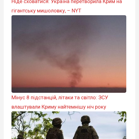
Ніде сховатися: Україна перетворила Крим на
гігантську мишоловку, – NYT
Мінус 8 підстанцій, літаки та світло: ЗСУ
влаштували Криму найтемнішу ніч року