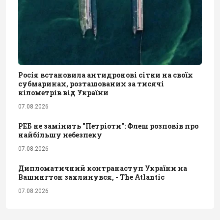
Росія встановила антидронові сітки на своїх
субмаринах, розташованих за тисячі
кілометрів від України
07.08.2026
РЕБ не замінить "Петріоти": Флеш розповів про
найбільшу небезпеку
07.08.2026
Дипломатичний контранаступ України на
Вашингтон захлинувся, - The Atlantic
07.08.2026