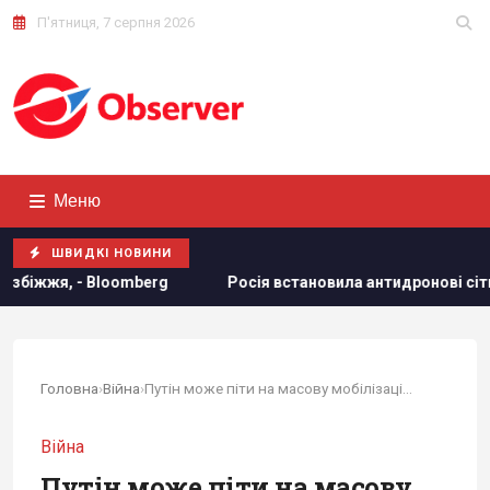
П'ятниця, 7 серпня 2026
Меню
ШВИДКІ НОВИНИ
сія встановила антидронові сітки на своїх субмаринах, розташова
Головна
›
Війна
›
Путін може піти на масову мобілізацію, щоб не...
Війна
Путін може піти на масову