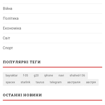
Війна
Політика
Економіка
Світ
Спорт
ПОПУЛЯРНІ ТЕГИ
bayraktar
f-35
g20
iphone
navi
shahed-136
spacex
starlink
taurus
telegram
австралія
австрія
ОСТАННІ НОВИНИ