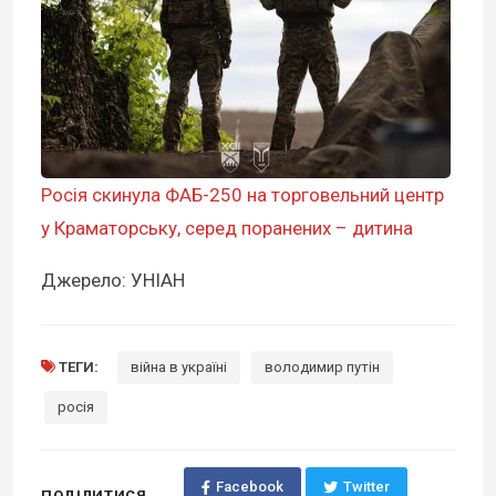
Росія скинула ФАБ-250 на торговельний центр
у Краматорську, серед поранених – дитина
Джерело: УНІАН
ТЕГИ:
війна в україні
володимир путін
росія
Facebook
Twitter
ПОДІЛИТИСЯ