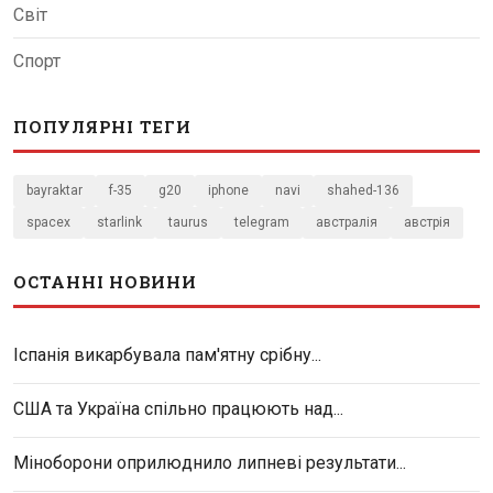
Світ
Спорт
ПОПУЛЯРНІ ТЕГИ
bayraktar
f-35
g20
iphone
navi
shahed-136
spacex
starlink
taurus
telegram
австралія
австрія
ОСТАННІ НОВИНИ
Іспанія викарбувала пам'ятну срібну...
США та Україна спільно працюють над...
Міноборони оприлюднило липневі результати...