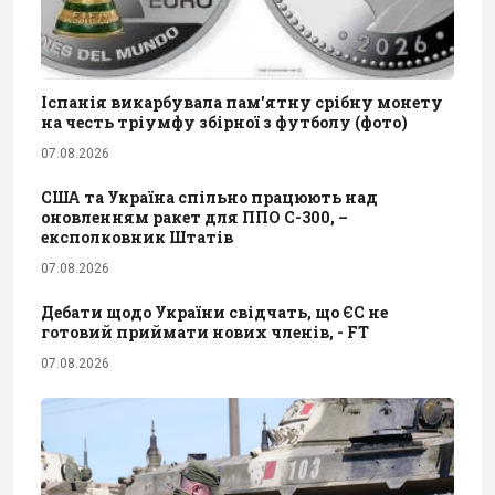
Іспанія викарбувала пам'ятну срібну монету
на честь тріумфу збірної з футболу (фото)
07.08.2026
США та Україна спільно працюють над
оновленням ракет для ППО С-300, –
експолковник Штатів
07.08.2026
Дебати щодо України свідчать, що ЄС не
готовий приймати нових членів, - FT
07.08.2026