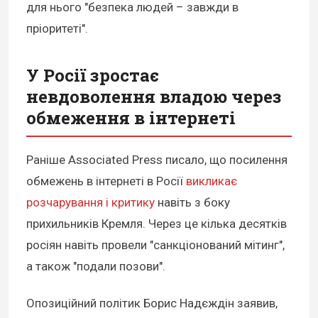
для нього "безпека людей – завжди в
пріоритеті".
У Росії зростає
невдоволення владою через
обмеження в інтернеті
Раніше Associated Press писало, що посилення
обмежень в інтернеті в Росії
викликає
розчарування і критику
навіть з боку
прихильників Кремля. Через це кілька десятків
росіян навіть провели "санкціонований мітинг",
а також "подали позови".
Опозиційний політик Борис Надєждін заявив,