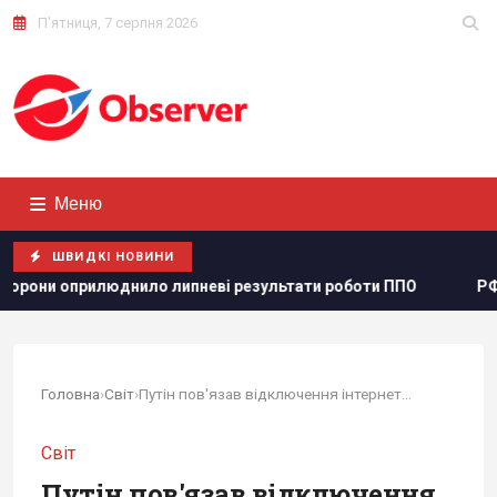
П'ятниця, 7 серпня 2026
Меню
ШВИДКІ НОВИНИ
 липневі результати роботи ППО
РФ нарощує випуск "Іск
Головна
›
Світ
›
Путін пов'язав відключення інтернету в Росії з...
Світ
Путін пов'язав відключення