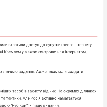
 сили втратили доступ до супутникового інтернету
ені Кремлем у межах контролю над інтернетом,
зазначило видання. Адже часи, коли солдати
іших засобів захисту від них. На окремих ділянках
та тактики. Але Росія активно намагається
вою "Рубікон"", - пише видання.