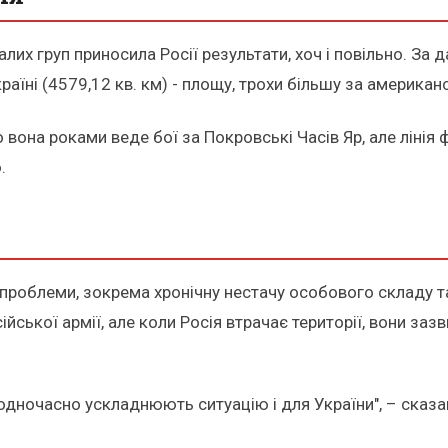
их груп приносила Росії результати, хоч і повільно. За 
раїні (4579,12 кв. км) - площу, трохи більшу за америка
 що вона роками веде бої за Покровські Часів Яр, але ліні
.
 проблеми, зокрема хронічну нестачу особового складу т
ької армії, але коли Росія втрачає території, вони зазви
 одночасно ускладнюють ситуацію і для України", – сказав