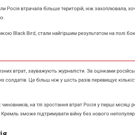
коли Росія втрачала більше територій, ніж захоплювала, х
ю.
стикою Black Bird, стали найгіршим результатом на полі бо
зних втрат, зауважують журналісти. За оцінками російсь
их солдатів. Це більш ніж у шість разів перевищує кількі
новників, на тлі зростання втрат Росія у перші місяці р
го Кремль зможе підтримувати війну без нового непопуляр
ія