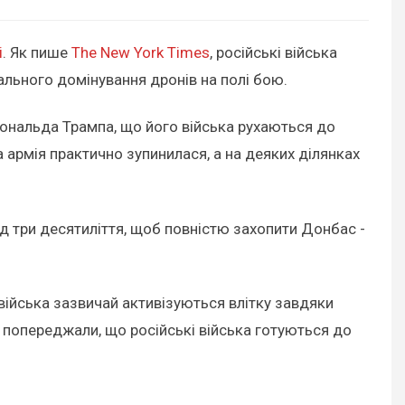
і
. Як пише
The New York Times
, російські війська
ального домінування дронів на полі бою.
ональда Трампа, що його війська рухаються до
а армія практично зупинилася, а на деяких ділянках
ад три десятиліття, щоб повністю захопити Донбас -
війська зазвичай активізуються влітку завдяки
и попереджали, що російські війська готуються до