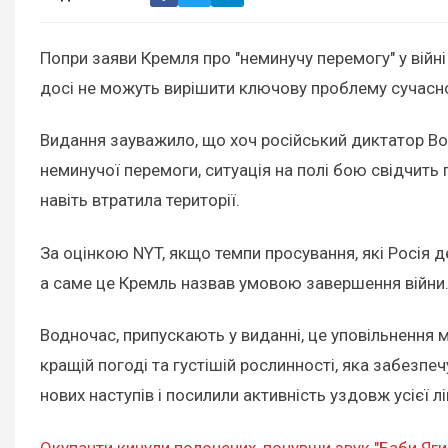
Попри заяви Кремля про "неминучу перемогу" у війні
досі не можуть вирішити ключову проблему сучасної
Видання зауважило, що хоч російський диктатор В
неминучої перемоги, ситуація на полі бою свідчить п
навіть втратила території.
За оцінкою NYT, якщо темпи просування, які Росія 
а саме це Кремль назвав умовою завершення війни
Водночас, припускають у виданні, це уповільнення 
кращій погоді та густішій рослинності, яка забезпе
нових наступів і посилили активність уздовж усієї лі
Окупанти кинули полонених, почувши звук "Баби Яги"