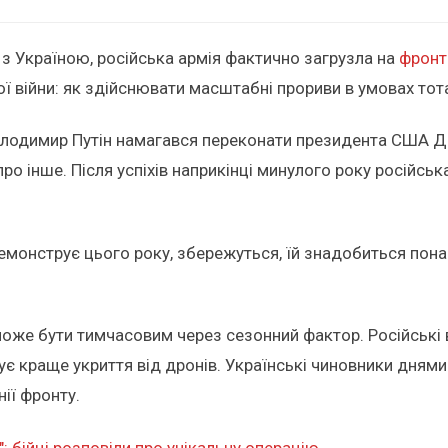
 з Україною, російська армія фактично загрузла на
фронт
 війни: як здійснювати масштабні прориви в умовах тот
олодимир Путін намагався переконати президента США Д
ро інше. Після успіхів наприкінці минулого року російськ
демонструє цього року, збережуться, їй знадобиться пон
.
може бути тимчасовим через сезонний фактор. Російські 
чує краще укриття від дронів. Українські чиновники дням
нії фронту.
: бійці розповіли про унікальну операцію