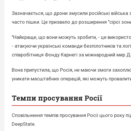
Зазначається, що дрони змусили російські війська 
часто пішки. Це призвело до розширення "сірої зони
"Найкраще, що вони можуть зробити, - це використо
- атакуючи українські команди безпілотників та лог
співробітниця Фонду Карнегі за міжнародний мир Д
Вона припустила, що Росія, не маючи змоги захоплю
уникати масштабних операцій, які можуть провалити
Темпи просування Росії
Сповільнення темпів просування Росії цього року під
DeepState.