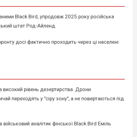
даними Black Bird, упродовж 2025 року російська
нський штат Род-Айленд.
я фронту досі фактично проходить через ці населені
а високий рівень дезертирства. Дрони
чай переходять у "сіру зону", а не повертаються під
 військовий аналітик фінської Black Bird Еміль