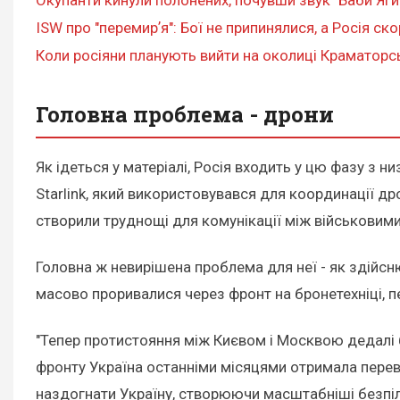
ISW про "перемирʼя": Бої не припинялися, а Росія с
Коли росіяни планують вийти на околиці Краматорсь
Головна проблема - дрони
Як ідеться у матеріалі, Росія входить у цю фазу з 
Starlink, який використовувався для координації 
створили труднощі для комунікації між військовими
Головна ж невирішена проблема для неї - як здійсн
масово проривалися через фронт на бронетехніці, 
"Тепер протистояння між Києвом і Москвою дедалі 
фронту Україна останніми місяцями отримала перев
наздогнати Україну, створюючи масштабніші безпілот