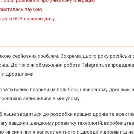
користалась паузою
ка: в ЗСУ назвали дату
низкою серйозних проблем. Зокрема, цього року російські
дронів. До того ж обмеження роботи Telegram, запровадж
 підрозділами.
ювати великі прориви на полі бою, насиченому дронами, 
переважно залишилися в минулому.
більше зводиться до розробки кращих дронів та ефективн
агу завдяки швидкому розвитку технологій, виробництва 
ні сили після запуску елітного підрозділу дронів під наз