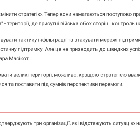
змінити стратегію. Тепер вони намагаються поступово пр
" - території, де присутні війська обох сторін і контрол
вувати тактику інфільтрації та атакувати мережі підтрим
істичну підтримку. Але це не призводить до швидких успіх
ара Масікот.
вати великі території, можливо, кращою стратегією вва
ся та поставити під сумнів перспективи перемоги.
тверджують три організації, які відстежують ситуацію на 