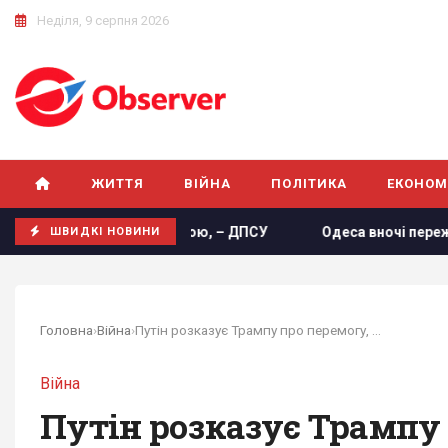
Неділя, 9 серпня 2026
ЖИТТЯ
ВІЙНА
ПОЛІТИКА
ЕКОНОМ
з Молдовою, – ДПСУ
Одеса вночі пережила наймасштабніш
ШВИДКІ НОВИНИ
Головна
›
Війна
›
Путін розказує Трампу про перемогу, але його...
Війна
Путін розказує Трампу 