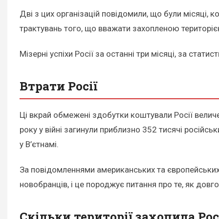
Дві з цих організацій повідомили, що були місяці, 
трактувань того, що вважати захопленою територіє
Мізерні успіхи Росії за останні три місяці, за стати
Втрати Росії
Ці вкрай обмежені здобутки коштували Росії величе
року у війні загинули приблизно 352 тисячі російськ
у В’єтнамі.
За повідомленнями американських та європейських чи
новобранців, і це породжує питання про те, як дов
Скільки території захопила Рос