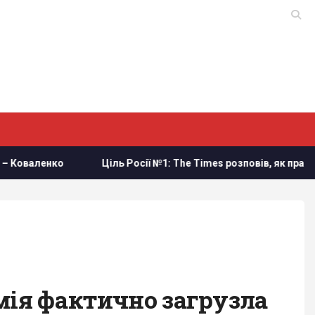
Ціль Росії №1: The Times розповів, як працює український загін
мія фактично загрузла