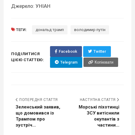
Джерело: УНІАН
ТЕГИ:
дональд трамп
володимир путін
Facebook
Twitter
ПОДІЛИТИСЯ
ЦІЄЮ СТАТТЕЮ:
Telegram
Копіювати
ПОПЕРЕДНЯ СТАТТЯ
НАСТУПНА СТАТТЯ
Зеленський заявив,
Морські піхотинці
що домовився із
ЗСУ витіснили
Трампом про
окупантів з
зустріч...
частини...