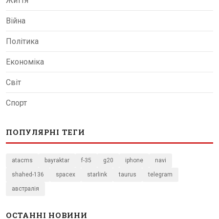
Життя
Війна
Політика
Економіка
Світ
Спорт
ПОПУЛЯРНІ ТЕГИ
atacms
bayraktar
f-35
g20
iphone
navi
shahed-136
spacex
starlink
taurus
telegram
австралія
ОСТАННІ НОВИНИ