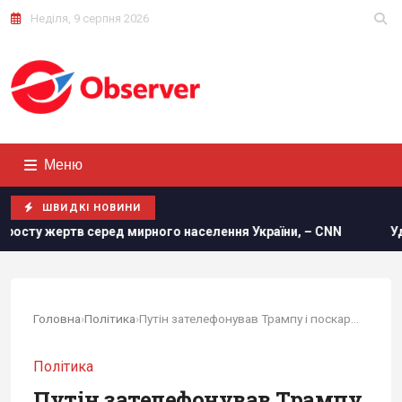
Неділя, 9 серпня 2026
Меню
ШВИДКІ НОВИНИ
аселення України, – CNN
Удосконалені "Герані" ворога: е
Головна
›
Політика
›
Путін зателефонував Трампу і поскаржився на ЗСУ
Політика
Путін зателефонував Трампу