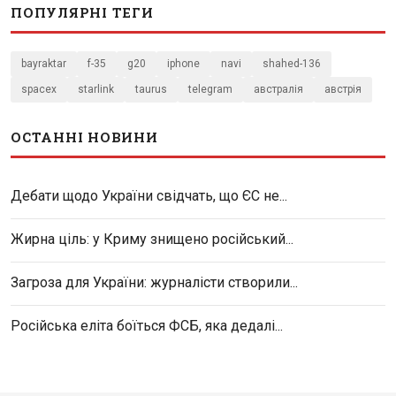
ПОПУЛЯРНІ ТЕГИ
bayraktar
f-35
g20
iphone
navi
shahed-136
spacex
starlink
taurus
telegram
австралія
австрія
ОСТАННІ НОВИНИ
Дебати щодо України свідчать, що ЄС не...
Жирна ціль: у Криму знищено російський...
Загроза для України: журналісти створили...
Російська еліта боїться ФСБ, яка дедалі...