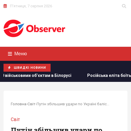
П'ятниця, 7 серпня 2026
Меню
ШВИДКІ НОВИНИ
 в Білорусі
Російська еліта боїться ФСБ, яка дедалі біл
Головна
›
Світ
›
Путін збільшив удари по Україні балістикою:...
Світ
Путін збільшив удари по