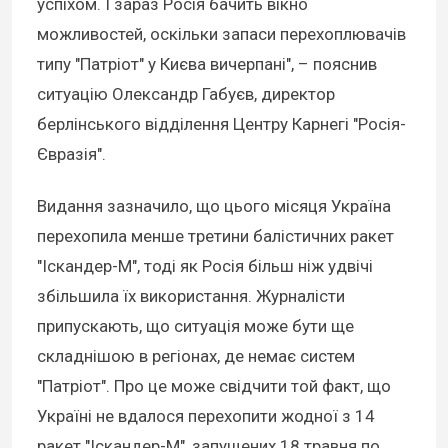
успіхом. І зараз Росія бачить вікно
можливостей, оскільки запаси перехоплювачів
типу "Патріот" у Києва вичерпані", – пояснив
ситуацію Олександр Габуєв, директор
берлінського відділення Центру Карнегі "Росія-
Євразія".
Видання зазначило, що цього місяця Україна
перехопила менше третини балістичних ракет
"Іскандер-М", тоді як Росія більш ніж удвічі
збільшила їх використання. Журналісти
припускають, що ситуація може бути ще
складнішою в регіонах, де немає систем
"Патріот". Про це може свідчити той факт, що
Україні не вдалося перехопити жодної з 14
ракет "Іскандер-М", запущених 18 травня по