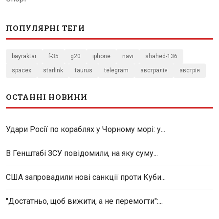
ПОПУЛЯРНІ ТЕГИ
bayraktar
f-35
g20
iphone
navi
shahed-136
spacex
starlink
taurus
telegram
австралія
австрія
ОСТАННІ НОВИНИ
Удари Росії по кораблях у Чорному морі: у...
В Генштабі ЗСУ повідомили, на яку суму...
США запровадили нові санкції проти Куби...
"Достатньо, щоб вижити, а не перемогти":...