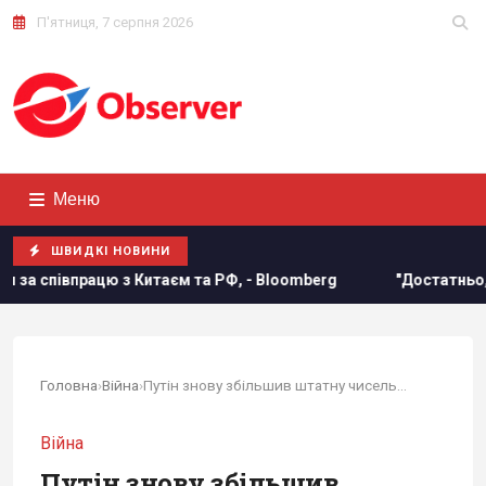
П'ятниця, 7 серпня 2026
Меню
ШВИДКІ НОВИНИ
цю з Китаєм та РФ, - Bloomberg
"Достатньо, щоб вижити,
Головна
›
Війна
›
Путін знову збільшив штатну чисельність...
Війна
Путін знову збільшив