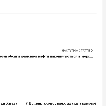
НАСТУПНА СТАТТЯ
зні обсяги іранської нафти накопичуються в морі:...
ння Києва
У Польщі анонсували плани з масової