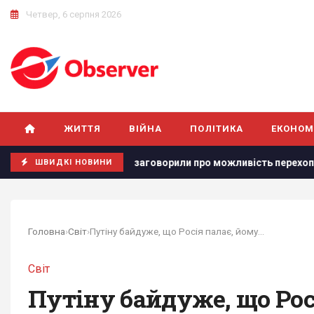
Четвер, 6 серпня 2026
ЖИТТЯ
ВІЙНА
ПОЛІТИКА
ЕКОНОМ
ь
У Польщі заговорили про можливість перехоплення росі
ШВИДКІ НОВИНИ
Головна
›
Світ
›
Путіну байдуже, що Росія палає, йому потрібна...
Світ
Путіну байдуже, що Росі