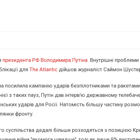
я
президента РФ Володимира Путіна
. Внутрішні проблеми 
блікації для
The Atlantic
дійшов журналіст Саймон Шустер, 
їна посилила кампанію ударів безпілотниками та ракетами 
нієї з таких пауз, Путін дав інтерв'ю державному телебач
нських ударів для Росії. Натомість більшу частину розмо
ілянки фронту.
ого суспільства дедалі більше розходяться з позицією К
шення війни "якомога швидше", тоді як лише 9% виступа