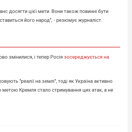
анс досягти цієї мети. Вони також повинні бути
о ставиться його народ", - резюмує журналіст.
ово змінилися, і тепер Росія
зосереджується на
овують "реалії на землі", тоді як Україна активно
ю метою Кремля стало стримування цих атак, а не