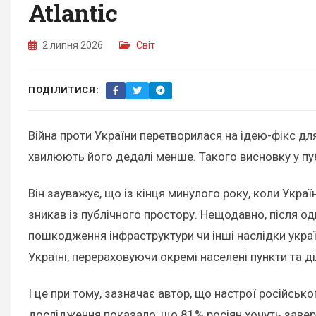
Atlantic
2 липня 2026
Світ
ПОДІЛИТИСЯ:
Війна проти України перетворилася на ідею-фікс дл
хвилюють його дедалі менше. Такого висновку у пу
Він зауважує, що із кінця минулого року, коли Укра
зникав із публічного простору. Нещодавно, після од
пошкодження інфраструктури чи інші наслідки украї
Україні, перераховуючи окремі населені пункти та д
І це при тому, зазначає автор, що настрої російськ
дослідження показало, що 81% росіян хочуть завер