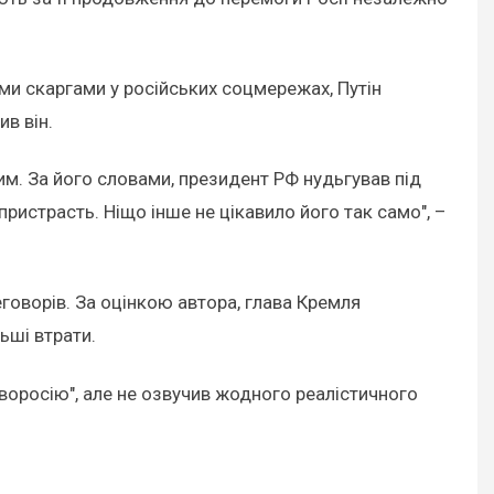
ми скаргами у російських соцмережах, Путін
в він.
им. За його словами, президент РФ нудьгував під
ристрасть. Ніщо інше не цікавило його так само", –
говорів. За оцінкою автора, глава Кремля
ьші втрати.
оворосію", але не озвучив жодного реалістичного