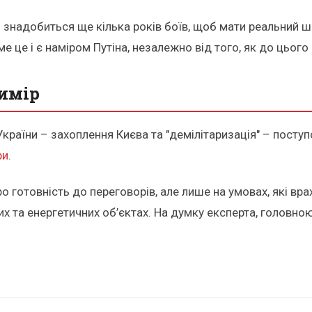
 знадобиться ще кілька років боїв, щоб мати реальний ш
аме це і є наміром Путіна, незалежно від того, як до цьог
вимір
 України – захоплення Києва та "демілітаризація" – поступ
ри
.
 готовність до переговорів, але лише на умовах, які врах
их та енергетичних об’єктах. На думку експерта, головно