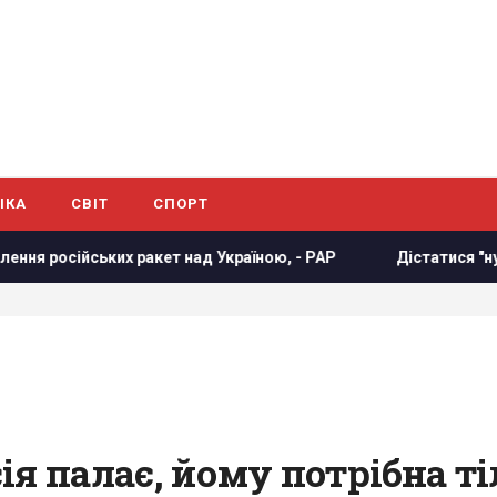
ІКА
СВІТ
СПОРТ
йських ракет над Україною, - PAP
Дістатися "нуля" стає
я палає, йому потрібна ті