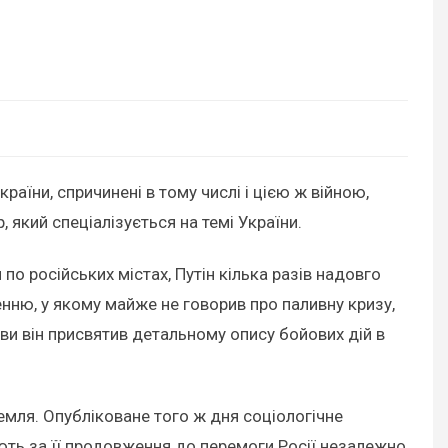
країни, спричинені в тому числі і цією ж війною,
який спеціалізується на темі України.
по російських містах, Путін кілька разів надовго
енню, у якому майже не говорив про паливну кризу,
ви він присвятив детальному опису бойових дій в
ремля. Опубліковане того ж дня соціологічне
ють за її продовження до перемоги Росії незалежно