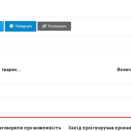
Telegram
Копіювати
тварин...
Величе
заговорили про можливість
Захід проігнорував проха