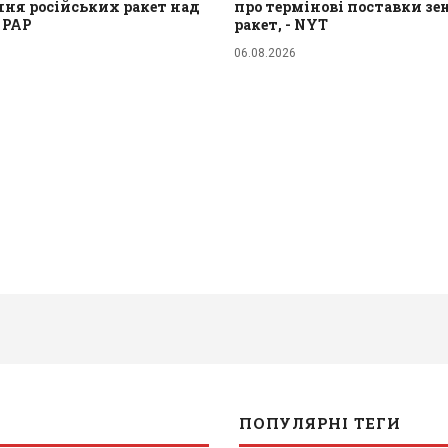
ня російських ракет над
про термінові поставки з
- PAP
ракет, - NYT
06.08.2026
ПОПУЛЯРНІ ТЕГИ