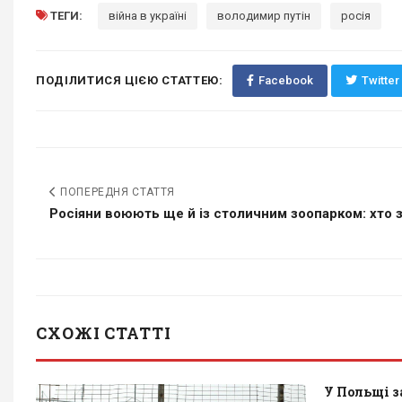
ТЕГИ:
війна в україні
володимир путін
росія
ПОДІЛИТИСЯ ЦІЄЮ СТАТТЕЮ:
Facebook
Twitter
ПОПЕРЕДНЯ СТАТТЯ
Росіяни воюють ще й із столичним зоопарком: хто з 
СХОЖІ СТАТТІ
У Польщі 