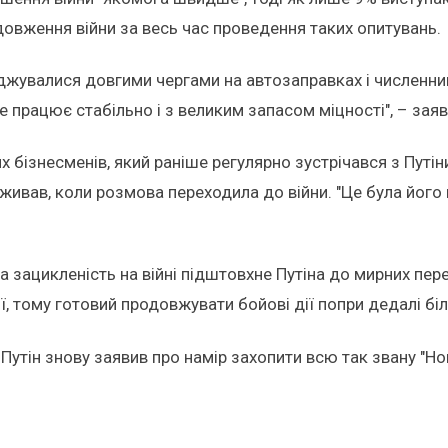
довження війни за весь час проведення таких опитувань.
джувалися довгими чергами на автозаправках і численни
 працює стабільно і з великим запасом міцності", – заяви
 бізнесменів, який раніше регулярно зустрічався з Путін
ивав, коли розмова переходила до війни. "Це була його п
зацикленість на війні підштовхне Путіна до мирних пере
ї, тому готовий продовжувати бойові дії попри дедалі біл
 Путін знову заявив про намір захопити всю так звану "Н