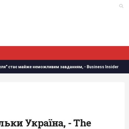
 майже неможливим завданням, - Business Insider
У Украї
льки Україна, - The