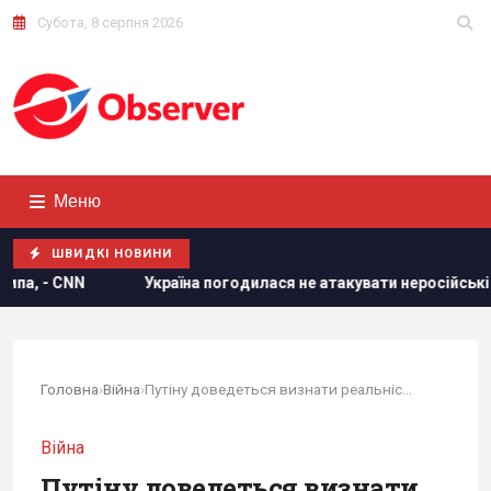
Субота, 8 серпня 2026
Меню
ШВИДКІ НОВИНИ
дилася не атакувати неросійські танкери з нафтою в Чорному мо
Головна
›
Війна
›
Путіну доведеться визнати реальність:...
Війна
Путіну доведеться визнати