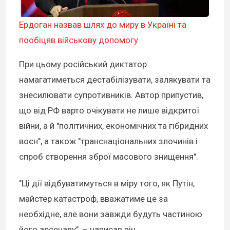
Ердоган назвав шлях до миру в Україні та
пообіцяв військову допомогу
При цьому російський диктатор
намагатиметься дестабілізувати, залякувати та
знесилювати супротивників. Автор припустив,
що від РФ варто очікувати не лише відкритої
війни, а й "політичних, економічних та гібридних
воєн", а також "транснаціональних злочинів і
спроб створення зброї масового знищення".
"Ці дії відбуватимуться в міру того, як Путін,
майстер катастроф, вважатиме це за
необхідне, але вони завжди будуть частиною
його арсеналу", – написав він.