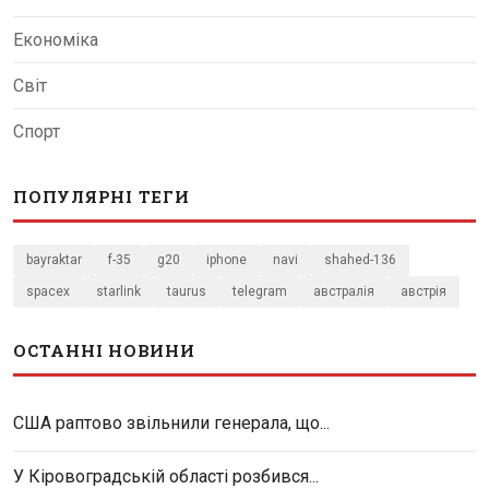
Економіка
Світ
Спорт
ПОПУЛЯРНІ ТЕГИ
bayraktar
f-35
g20
iphone
navi
shahed-136
spacex
starlink
taurus
telegram
австралія
австрія
ОСТАННІ НОВИНИ
США раптово звільнили генерала, що...
У Кіровоградській області розбився...