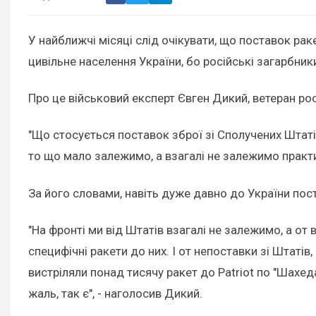
У найближчі місяці слід очікувати, що поставок ра
цивільне населення України, бо російські загарбн
Про це військовий експерт Євген Дикий, ветеран рос
"Що стосується поставок зброї зі Сполучених Штаті
то що мало залежимо, а взагалі не залежимо практи
За його словами, навіть дуже давно до України пос
"На фронті ми від Штатів взагалі не залежимо, а от
специфічні ракети до них. І от непоставки зі Штаті
вистріляли понад тисячу ракет до Patriot по "Шахед
жаль, так є", - наголосив Дикий.