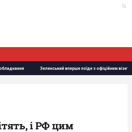
я
Зеленський вперше поїде з офіційним візитом до Сербії
ітять, і РФ цим