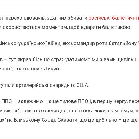
кет-перехоплювачів, здатних збивати
російські балістичні
ики скористаються моментом, щоб вдарити балістикою.
ійсько-української війни, екскомандир роти батальйону 
в – тут якраз більше страждатимемо ми з вами, цивільні.
чно", - наголосив Дикий.
тупали артилерійські снаряди із США.
 в ППО – залежимо. Наше тилове ППО і, в першу чергу, пер
в, а вже абсолютно очевидно, що ці поставки, як мінімум,
ах" на Близькому Сході. Сказати, що це дибільно – це ще