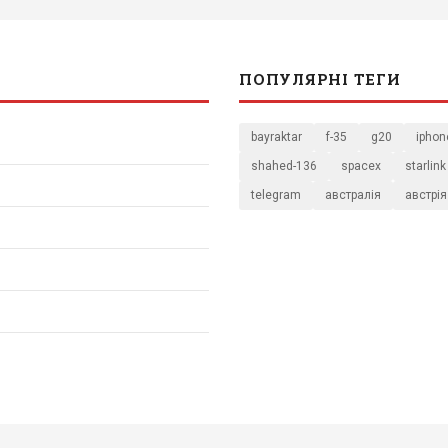
ПОПУЛЯРНІ ТЕГИ
bayraktar
f-35
g20
iphon
shahed-136
spacex
starlink
telegram
австралія
австрія