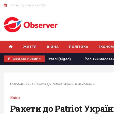
П'ятниця, 7 серпня 2026
ЖИТТЯ
ВІЙНА
ПОЛІТИКА
ЕКОНОМ
Мадяр розкрив деталі (відео)
Росіяни масовано атакувал
ШВИДКІ НОВИНИ
Головна
›
Війна
›
Ракети до Patriot Україні в найближчі місяці...
Війна
Ракети до Patriot Україн