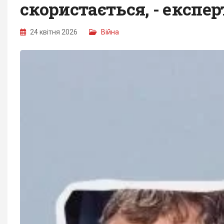
скористається, - експер
24 квітня 2026
Війна