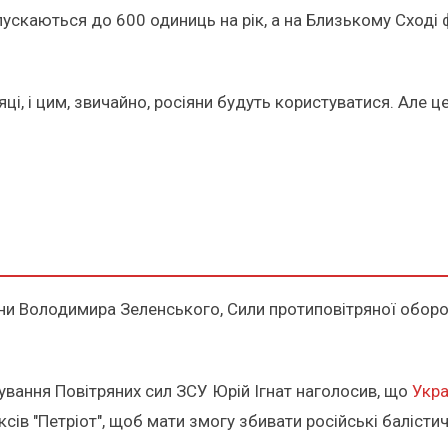
ипускаються до 600 одиниць на рік, а на Близькому Сході
ці, і цим, звичайно, росіяни будуть користуватися. Але це 
ни Володимира Зеленського, Сили протиповітряної оборо
ування Повітряних сил ЗСУ Юрій Ігнат наголосив, що
Укра
ів "Петріот", щоб мати змогу збивати російські балістич