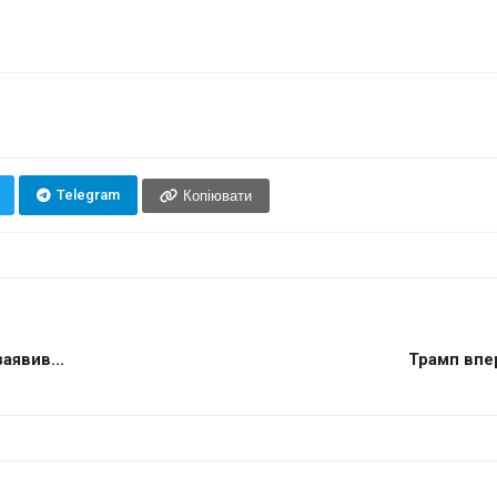
Telegram
Копіювати
аявив...
Трамп впе