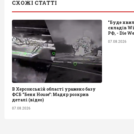
СХОЖІ СТАТТІ
"Буде хвил
складів Wil
РФ, - Die We
07.08.2026
В Херсонській області уражено базу
ФСБ "Беня House": Мадяр розкрив
деталі (відео)
07.08.2026