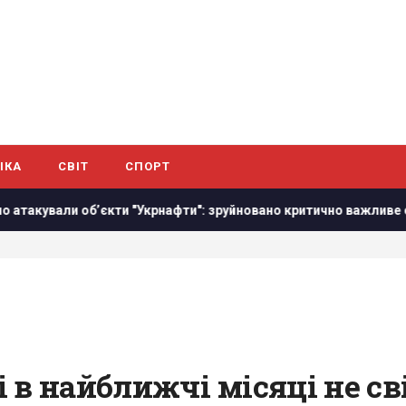
ІКА
СВІТ
СПОРТ
и обʼєкти "Укрнафти": зруйновано критично важливе обладнанн
і в найближчі місяці не св