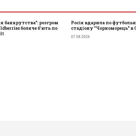
я банкрутства": розгром
Росія вдарила по футболь
dberries боляче бʼють по
стадіону "Чорноморець" в 
lt
07.08.2026