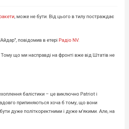
 ракети
, може не бути. Від цього в тилу постраждає
"Айдар", повідомив в етері
Радіо NV
.
 Тому що ми насправді на фронті вже від Штатів не
ехоплення балістики – це виключно Patriot і
 надовго припиняються хоча б тому, що вони
 бути дуже політкоректними і дуже м’якими. Але, на