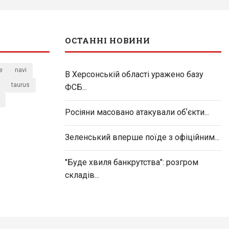
ОСТАННІ НОВИНИ
e
navi
В Херсонській області уражено базу
taurus
ФСБ...
Росіяни масовано атакували обʼєкти...
Зеленський вперше поїде з офіційним...
"Буде хвиля банкрутства": розгром
складів...