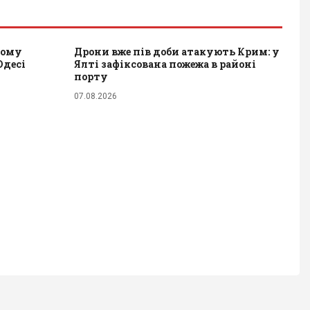
ному
Дрони вже пів доби атакують Крим: у
Одесі
Ялті зафіксована пожежа в районі
порту
07.08.2026