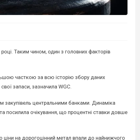
 році. Таким чином, один з головних факторів
ільшою часткою за всю історію збору даних
 свої запаси, зазначила WGC.
нням закупівель центральними банками. Динаміка
в та посилила очікування, що процентні ставки довше
но ціни на дорогоцінний метал впали до найнижчого