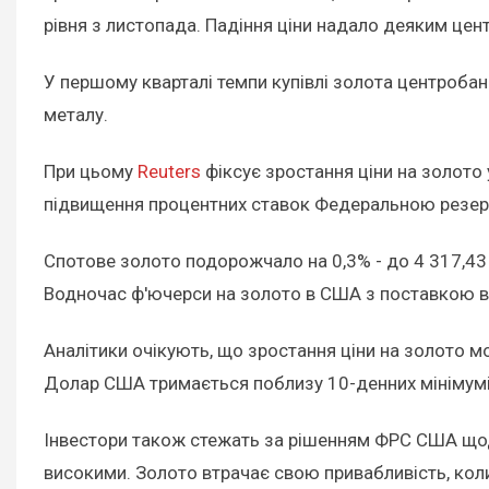
рівня з листопада. Падіння ціни надало деяким це
У першому кварталі темпи купівлі золота центробан
металу.
При цьому
Reuters
фіксує зростання ціни на золото
підвищення процентних ставок Федеральною резе
Спотове золото подорожчало на 0,3% - до 4 317,43 д
Водночас ф'ючерси на золото в США з поставкою в 
Аналітики очікують, що зростання ціни на золото мо
Долар США тримається поблизу 10-денних мінімумів
Інвестори також стежать за рішенням ФРС США щод
високими. Золото втрачає свою привабливість, коли