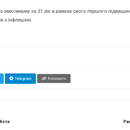
до максимуму за 31 рік в рамках свого першого підвищен
и з інфляцією.
Telegram
Копіювати
обота
Ран