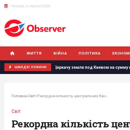
Четвер, 6 серпня 2026
ЖИТТЯ
ВІЙНА
ПОЛІТИКА
ЕКОНОМ
изменнику Деркачу земли под Киевом на сумму почти 600 млн 
ШВИДКІ НОВИНИ
Головна
›
Світ
›
Рекордна кількість центральних банків буде...
Світ
Рекордна кількість цен