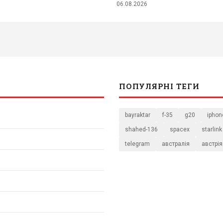
06.08.2026
ПОПУЛЯРНІ ТЕГИ
bayraktar
f-35
g20
iphon
shahed-136
spacex
starlink
telegram
австралія
австрія