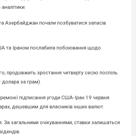
 аналітики.
я та Азербайджан почали позбуватися запасів
 США та Іраном послабила побоювання щодо
го, продовжить зростання четверту сесію поспіль.
 долара за грам).
церемонії підписання угоди США-Іран 19 червня.
арах, дешевшим для власників інших валют.
. За загальними очікуваннями, ставки залишаться
відендів.