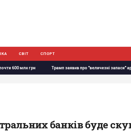
ІКА
СВІТ
СПОРТ
грн
Трамп заявив про "величезні запаси" арсеналів ППО у
тральних банків буде скуп