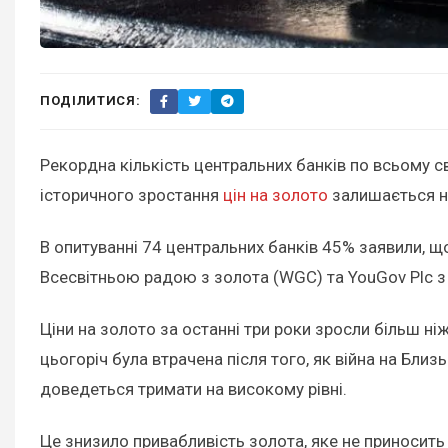
ПОДІЛИТИСЯ:
Рекордна кількість центральних банків по всьому с
історичного зростання
цін на золото
залишається н
В опитуванні 74 центральних банків 45% заявили, 
Всесвітньою радою з золота (WGC) та YouGov Plc з
Ціни на золото за останні три роки зросли більш н
цьогоріч була втрачена після того, як війна на Бли
доведеться тримати на високому рівні.
Це знизило привабливість золота, яке не приносить