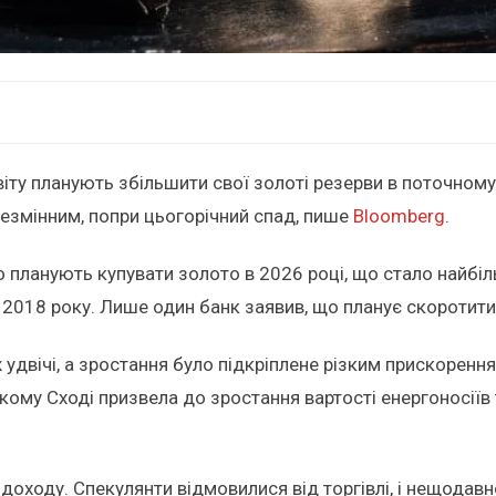
віту планують збільшити свої золоті резерви в поточному
езмінним, попри цьогорічний спад, пише
Bloomberg
.
що планують купувати золото в 2026 році, що стало найб
 2018 року. Лише один банк заявив, що планує скоротити
іж удвічі, а зростання було підкріплене різким прискоре
зькому Сході призвела до зростання вартості енергоносії
 доходу. Спекулянти відмовилися від торгівлі, і нещодав