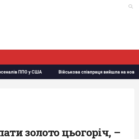
 США
Військова співпраця вийшла на новий рівень: РФ вже
ати золото цьогоріч, –