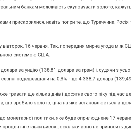
нтральним банкам можливість скуповувати золото, кажуть
ками прискорилися, навіть попри те, що Туреччина, Росі
 у вівторок, 16 червня. Так, попередня мирна угода між
рвною системою США.
олара за унцію (138,81 долара за грам) і, судячи з усьо
серпні подешевшали на 0,3% - до 4 338,7 долара (139,49
же тривати ще кілька днів і досягне свого піку під час 
, що зробило золото, ціна на яке встановлюється в дол
о монетарної політики, яке буде оприлюднене 17 червня
 процентні ставки високі, оскільки воно не приносить ди