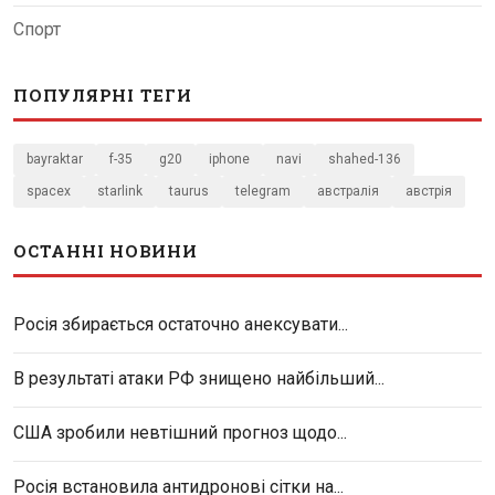
Спорт
ПОПУЛЯРНІ ТЕГИ
bayraktar
f-35
g20
iphone
navi
shahed-136
spacex
starlink
taurus
telegram
австралія
австрія
ОСТАННІ НОВИНИ
Росія збирається остаточно анексувати...
В результаті атаки РФ знищено найбільший...
США зробили невтішний прогноз щодо...
Росія встановила антидронові сітки на...