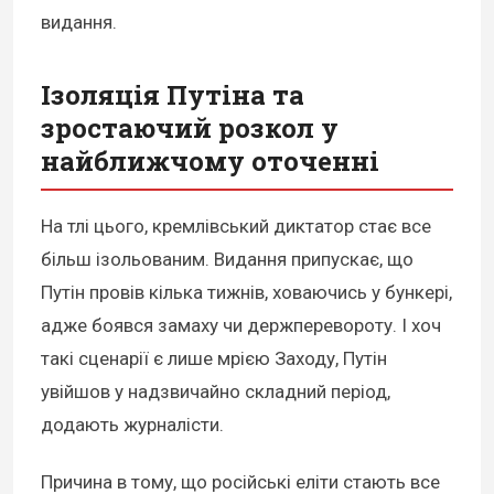
видання.
Ізоляція Путіна та
зростаючий розкол у
найближчому оточенні
На тлі цього, кремлівський диктатор стає все
більш ізольованим. Видання припускає, що
Путін провів кілька тижнів, ховаючись у бункері,
адже боявся замаху чи держперевороту. І хоч
такі сценарії є лише мрією Заходу, Путін
увійшов у надзвичайно складний період,
додають журналісти.
Причина в тому, що російські еліти стають все