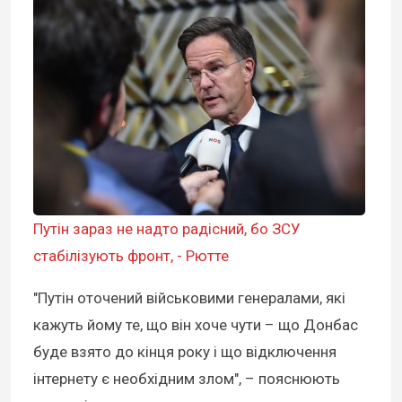
Путін зараз не надто радісний, бо ЗСУ
стабілізують фронт, - Рютте
"Путін оточений військовими генералами, які
кажуть йому те, що він хоче чути – що Донбас
буде взято до кінця року і що відключення
інтернету є необхідним злом", – пояснюють