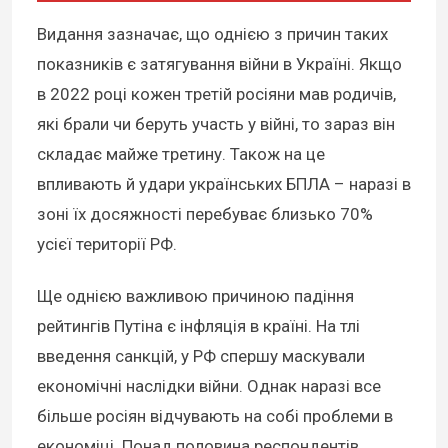
Видання зазначає, що однією з причин таких
показників є затягування війни в Україні. Якщо
в 2022 році кожен третій росіяни мав родичів,
які брали чи беруть участь у війні, то зараз він
складає майже третину. Також на це
впливають й удари українських БПЛА – наразі в
зоні їх досяжності перебуває близько 70%
усієї території РФ.
Ще однією важливою причиною падіння
рейтингів Путіна є інфляція в країні. На тлі
введення санкцій, у РФ спершу маскували
економічні наслідки війни. Однак наразі все
більше росіян відчувають на собі проблеми в
економіці. Понад половина респондентів,