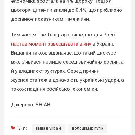
економіка зростала на 4% щороку. Тоді як
цьогоріч ці темпи впали до 0,4%, що приблизно
дорівнює показникам Німеччини.
Тим часом The Telegraph пише, що для Росії
настав момент завершувати війну
в Україні.
Видання також відзначає, що такий дискурс
вже зʼявився не лише серед звичайних росіян, а
й у владних структурах. Серед причин
журналісти теж відзначають українські удари, а
також падіння російської економіки.
Джерело: УНІАН
ТЕГИ:
війна в україні
володимир путін