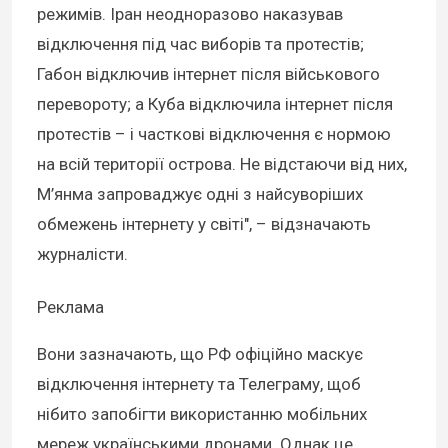
режимів. Іран неодноразово наказував
відключення під час виборів та протестів;
Габон відключив інтернет після військового
перевороту; а Куба відключила інтернет після
протестів – і часткові відключення є нормою
на всій території острова. Не відстаючи від них,
М’янма запроваджує одні з найсуворіших
обмежень інтернету у світі", – відзначають
журналісти.
Реклама
Вони зазначають, що РФ офіційно маскує
відключення інтернету та Телеграму, щоб
нібито запобігти використанню мобільних
мереж українськими дронами. Однак це