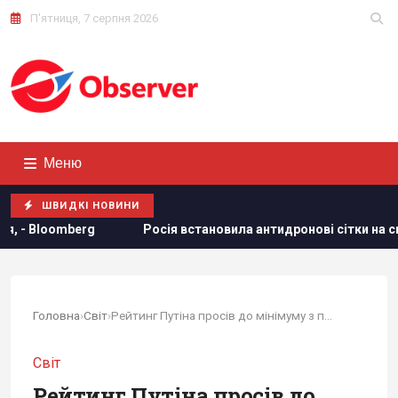
П'ятниця, 7 серпня 2026
Меню
ШВИДКІ НОВИНИ
становила антидронові сітки на своїх субмаринах, розташованих з
Головна
›
Світ
›
Рейтинг Путіна просів до мінімуму з початку...
Світ
Рейтинг Путіна просів до