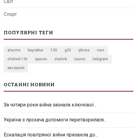
Світ
Спорт
ПОПУЛЯРНІ ТЕГИ
atacms
bayraktar
f-35
g20
iphone
navi
shahed-136
spacex
starlink
taurus
telegram
австралія
ОСТАННІ НОВИНИ
За чотири роки війна зазнала ключової...
Україна з прохача допомоги перетворилася...
Ескалація повітряної війни призвела до...