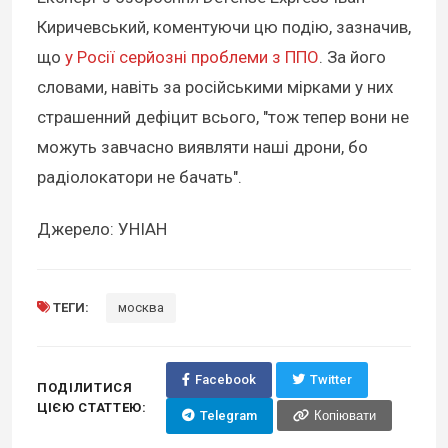
Киричевський, коментуючи цю подію, зазначив,
що
у Росії серйозні проблеми з ППО
. За його
словами, навіть за російськими мірками у них
страшенний дефіцит всього, "тож тепер вони не
можуть завчасно виявляти наші дрони, бо
радіолокатори не бачать".
Джерело: УНІАН
ТЕГИ:
москва
Facebook
Twitter
ПОДІЛИТИСЯ
ЦІЄЮ СТАТТЕЮ:
Telegram
Копіювати