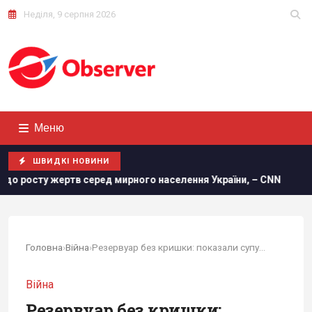
Неділя, 9 серпня 2026
Меню
ШВИДКІ НОВИНИ
тв серед мирного населення України, – CNN
Удосконалені 
Головна
›
Війна
›
Резервуар без кришки: показали супутникові...
Війна
Резервуар без кришки: