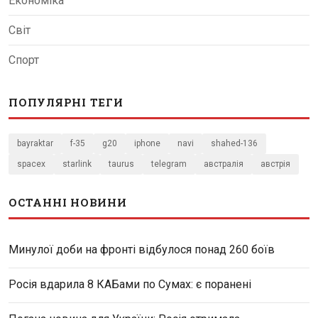
Економіка
Світ
Спорт
ПОПУЛЯРНІ ТЕГИ
bayraktar
f-35
g20
iphone
navi
shahed-136
spacex
starlink
taurus
telegram
австралія
австрія
ОСТАННІ НОВИНИ
Минулої доби на фронті відбулося понад 260 боїв
Росія вдарила 8 КАБами по Сумах: є поранені