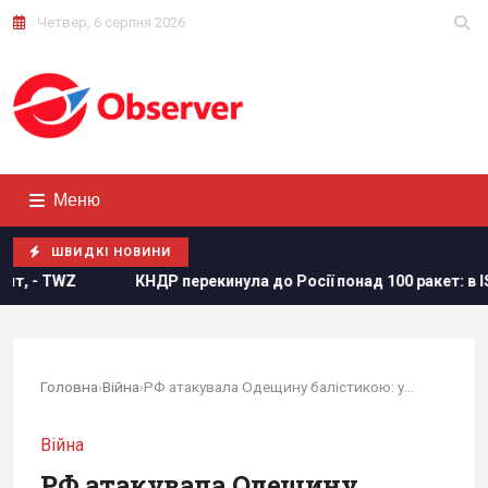
Четвер, 6 серпня 2026
Меню
ШВИДКІ НОВИНИ
ДР перекинула до Росії понад 100 ракет: в ISW пояснили, чим це
Головна
›
Війна
›
РФ атакувала Одещину балістикою: уражено...
Війна
РФ атакувала Одещину