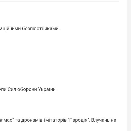
ітаційними безпілотниками.
упи Сил оборони України.
мас" та дронамів-імітаторів "Пародія". Влучань не