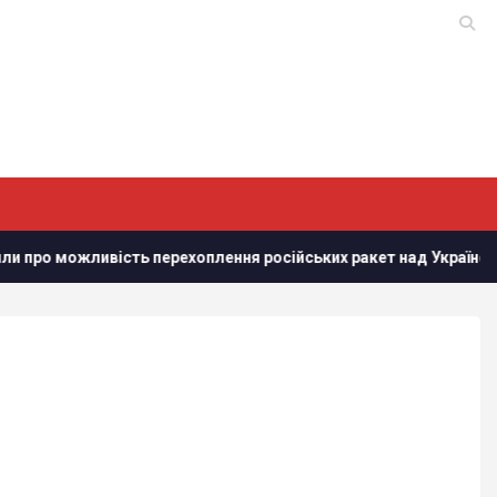
ть перехоплення російських ракет над Україною, - PAP
Д