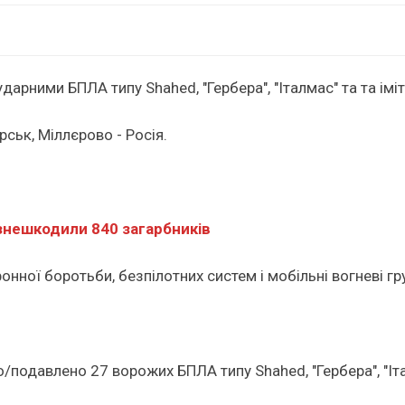
ударними БПЛА типу Shahed, "Гербера", "Італмас" та та ім
ськ, Міллєрово - Росія.
знешкодили 840 загарбників
нної боротьби, безпілотних систем і мобільні вогневі гр
подавлено 27 ворожих БПЛА типу Shahed, "Гербера", "Італ