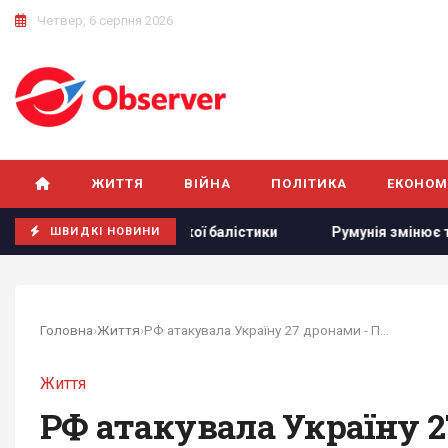
Четвер, 6 серпня 2026
ЖИТТЯ
ВІЙНА
ПОЛІТИКА
ЕКОНОМ
ня української балістики
Румунія змінює течію Дунаю: дл
ШВИДКІ НОВИНИ
Головна
›
Життя
›
РФ атакувала Україну 27 дронами - ППО збила всі
Життя
РФ атакувала Україну 2