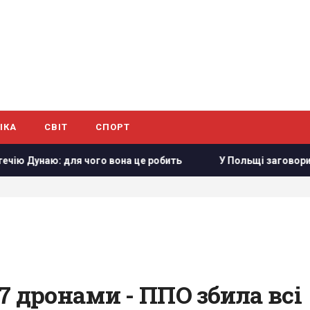
ІКА
СВІТ
СПОРТ
я чого вона це робить
У Польщі заговорили про можливіс
7 дронами - ППО збила всі