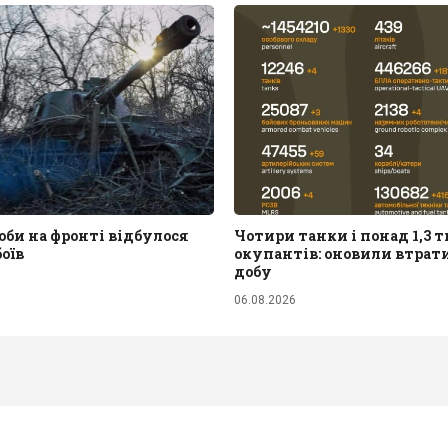
би на фронті відбулося
Чотири танки і понад 1,3 т
боїв
окупантів: оновили втрати
добу
06.08.2026