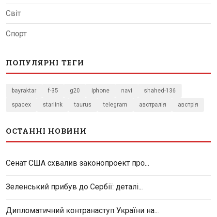
Світ
Спорт
ПОПУЛЯРНІ ТЕГИ
bayraktar
f-35
g20
iphone
navi
shahed-136
spacex
starlink
taurus
telegram
австралія
австрія
ОСТАННІ НОВИНИ
Сенат США схвалив законопроект про...
Зеленський прибув до Сербії: деталі...
Дипломатичний контранаступ України на...