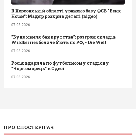
В Херсонській області уражено базу ФСБ "Беня
House": Мадяр розкрив деталі (відео)
07.08.2026
"Буде хвиля банкрутства": розгром складів
Wildberries боляче бʼють по РФ, - Die Welt
07.08.2026
Росія вдарила по футбольному стадіону
"Чорноморець" в Одесі
07.08.2026
ПРО СПОСТЕРІГАЧ