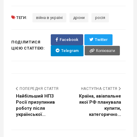
ТЕГИ:
війна в україні
дрони
росія
Facebook
Twitter
ПОДІЛИТИСЯ
ЦІЄЮ СТАТТЕЮ:
Telegram
Копіювати
ПОПЕРЕДНЯ СТАТТЯ
НАСТУПНА СТАТТЯ
Найбільший НПЗ
Країна, авіапальне
Росії призупинив
якої РФ планувала
роботу після
купити,
української...
категорично...