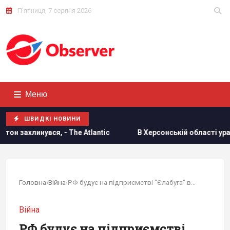
П'ятниця, 7 серпня 2026
Меню
ШВИДКІ НОВИНИ
 - The Atlantic
В Херсонській області уражено базу ФСБ 
Головна
›
Війна
›
РФ будує на підприємстві "Єлабуга" в...
Війна
РФ будує на підприємстві