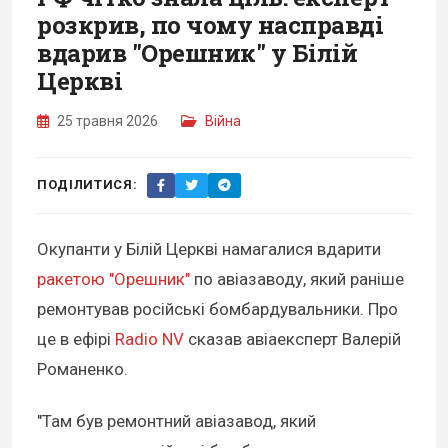
розкрив, по чому насправді
вдарив "Орешник" у Білій
Церкві
25 травня 2026
Війна
ПОДІЛИТИСЯ:
Окупанти у Білій Церкві намагалися вдарити
ракетою "Орешник"
по авіазаводу, який раніше
ремонтував російські бомбардувальники. Про
це в ефірі
Radio NV
сказав авіаексперт Валерій
Романенко.
"Там був ремонтний авіазавод, який