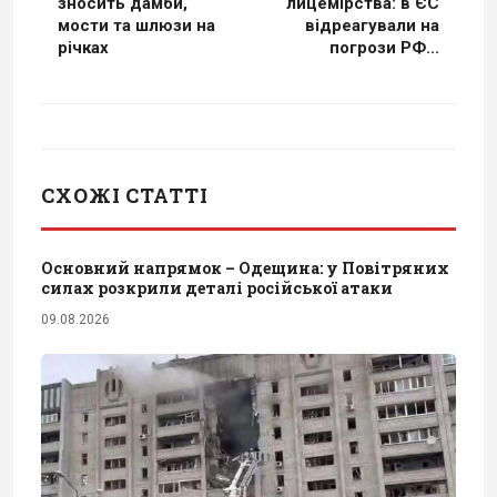
зносить дамби,
лицемірства: в ЄС
мости та шлюзи на
відреагували на
річках
погрози РФ...
СХОЖІ СТАТТІ
Основний напрямок – Одещина: у Повітряних
силах розкрили деталі російської атаки
09.08.2026