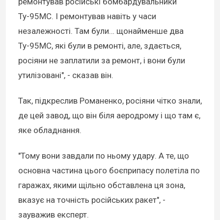
ремонтував російські бомбардувальники
Ту-95МС. І ремонтував навіть у часи
незалежності. Там були… щонайменше два
Ту-95МС, які були в ремонті, але, здається,
росіяни не заплатили за ремонт, і вони були
утилізовані", - сказав він.
Так, підкреслив Романенко, росіяни чітко знали,
де цей завод, що він біля аеродрому і що там є,
яке обладнання.
"Тому вони завдали по ньому удару. А те, що
основна частина цього боєприпасу полетіла по
гаражах, якими щільно обставлена ця зона,
вказує на точність російських ракет", -
зауважив експерт.