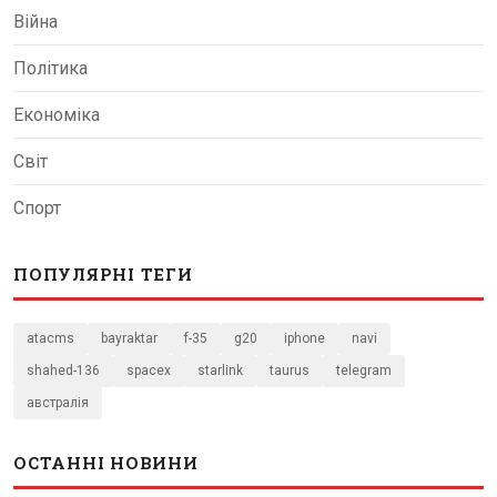
Війна
Політика
Економіка
Світ
Спорт
ПОПУЛЯРНІ ТЕГИ
atacms
bayraktar
f-35
g20
iphone
navi
shahed-136
spacex
starlink
taurus
telegram
австралія
ОСТАННІ НОВИНИ