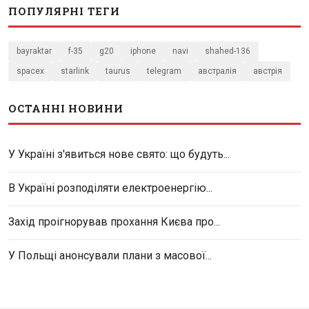
ПОПУЛЯРНІ ТЕГИ
bayraktar
f-35
g20
iphone
navi
shahed-136
spacex
starlink
taurus
telegram
австралія
австрія
ОСТАННІ НОВИНИ
У Україні з'явиться нове свято: що будуть...
В Україні розподіляти електроенергію...
Захід проігнорував прохання Києва про...
У Польщі анонсували плани з масової...