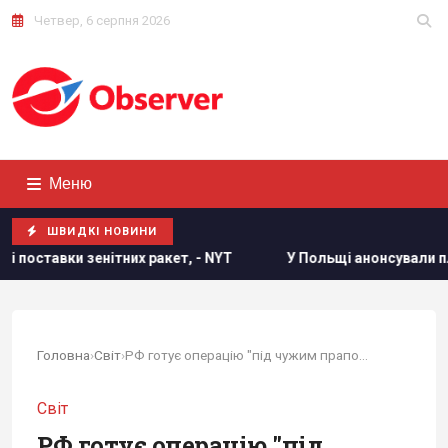
Четвер, 6 серпня 2026
Меню
ШВИДКІ НОВИНИ
NYT
У Польщі анонсували плани з масової депортації україн
Головна
›
Світ
›
РФ готує операцію "під чужим прапором", щоб...
Світ
РФ готує операцію "під