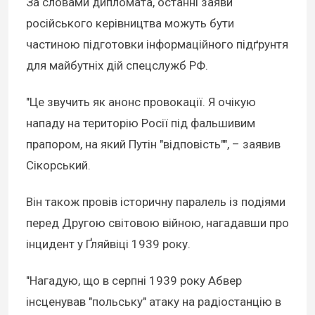
За словами дипломата, останні заяви
російського керівництва можуть бути
частиною підготовки інформаційного підґрунтя
для майбутніх дій спецслужб РФ.
"Це звучить як анонс провокації. Я очікую
нападу на територію Росії під фальшивим
прапором, на який Путін "відповість"", – заявив
Сікорський.
Він також провів історичну паралель із подіями
перед Другою світовою війною, нагадавши про
інцидент у Ґляйвіці 1939 року.
"Нагадую, що в серпні 1939 року Абвер
інсценував "польську" атаку на радіостанцію в