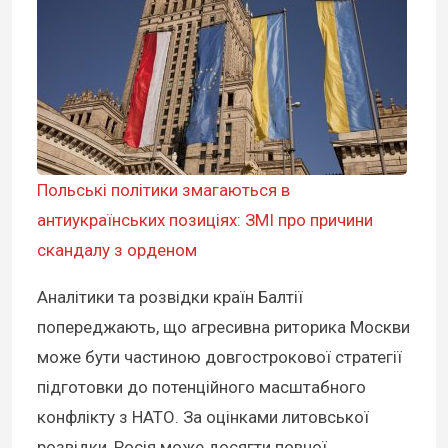
Польські політики змагаються в
антиукраїнських позиціях: ЗМІ про причини
скандалу з орденом
Аналітики та розвідки країн Балтії
попереджають, що агресивна риторика Москви
може бути частиною довгострокової стратегії
підготовки до потенційного масштабного
конфлікту з НАТО. За оцінками литовської
розвідки, Росія може досягти повної