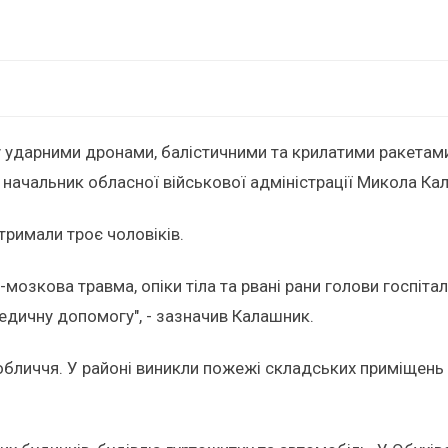
ударними дронами, балістичними та крилатими ракетами. 
начальник обласної військової адміністрації Микола Ка
тримали троє чоловіків.
мозкова травма, опіки тіла та рвані рани голови госпіта
едичну допомогу", - зазначив Калашник.
и обличчя. У районі виникли пожежі складських приміщен