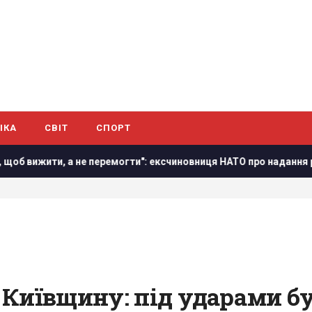
ІКА
СВІТ
СПОРТ
жити, а не перемогти": ексчиновниця НАТО про надання ракет Ук
Київщину: під ударами бул