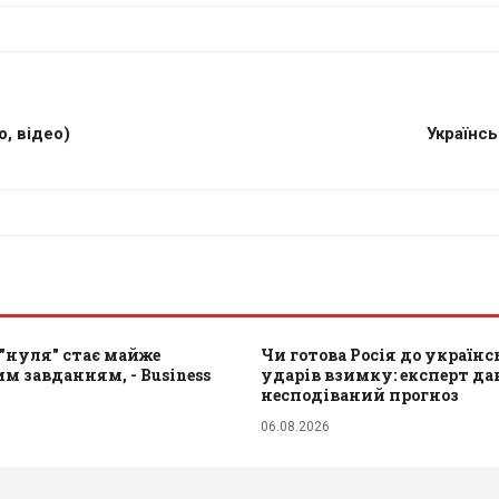
о, відео)
Українсь
"нуля" стає майже
Чи готова Росія до україн
 завданням, - Business
ударів взимку: експерт да
несподіваний прогноз
06.08.2026