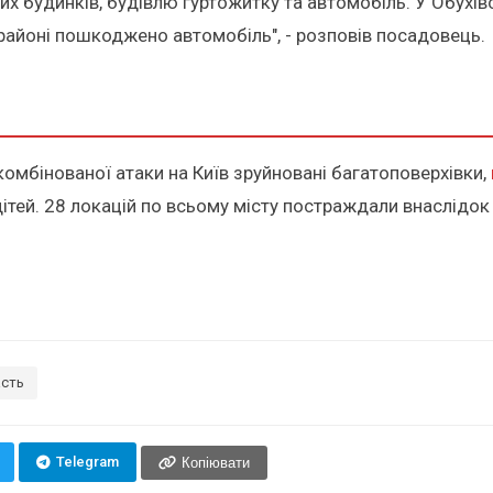
х будинків, будівлю гуртожитку та автомобіль. У Обухі
айоні пошкоджено автомобіль", - розповів посадовець.
комбінованої атаки на Київ зруйновані багатоповерхівки,
2 дітей. 28 локацій по всьому місту постраждали внаслід
асть
Telegram
Копіювати