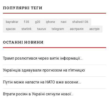
ПОПУЛЯРНІ ТЕГИ
bayraktar
f-35
g20
iphone
navi
shahed-136
spacex
starlink
taurus
telegram
австралія
австрія
ОСТАННІ НОВИНИ
Трамп розлютився через витік інформації...
Українців здивували прогнозом на п'ятницю
Путін може напасти на НАТО вже восени:...
Втрати росіян в Україні сягнули нової...