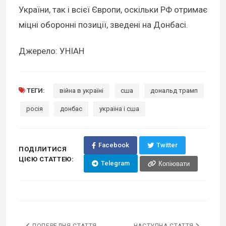
України, так і всієї Європи, оскільки РФ отримає
міцні оборонні позиції, зведені на Донбасі.
Джерело: УНІАН
ТЕГИ:
війна в україні
сша
дональд трамп
росія
донбас
україна і сша
Facebook
Twitter
ПОДІЛИТИСЯ
ЦІЄЮ СТАТТЕЮ:
Telegram
Копіювати