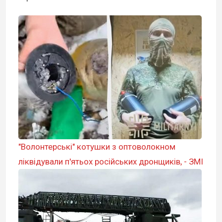
"Волонтерські" котушки з оптоволокном
ліквідували п'ятьох російських дронщиків, - ЗМІ