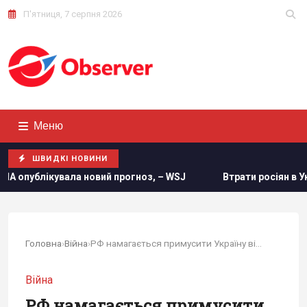
П'ятниця, 7 серпня 2026
Меню
ШВИДКІ НОВИНИ
 новий прогноз, – WSJ
Втрати росіян в Україні сягнули н
Головна
›
Війна
›
РФ намагається примусити Україну віддати...
Війна
РФ намагається примусити