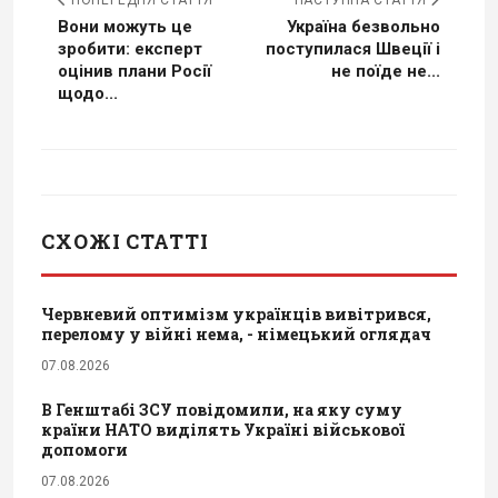
ПОПЕРЕДНЯ СТАТТЯ
НАСТУПНА СТАТТЯ
Вони можуть це
Україна безвольно
зробити: експерт
поступилася Швеції і
оцінив плани Росії
не поїде не...
щодо...
СХОЖІ СТАТТІ
Червневий оптимізм українців вивітрився,
перелому у війні нема, - німецький оглядач
07.08.2026
В Генштабі ЗСУ повідомили, на яку суму
країни НАТО виділять Україні військової
допомоги
07.08.2026