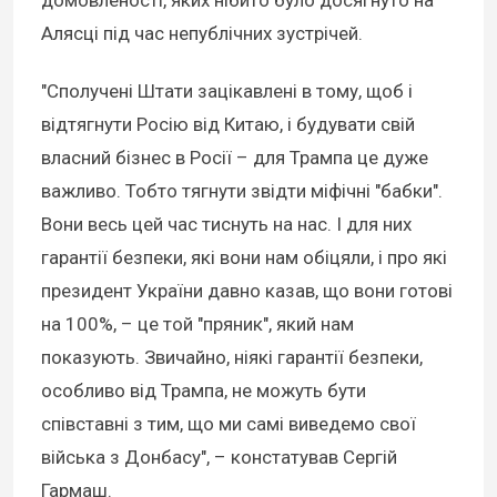
домовленості, яких нібито було досягнуто на
Алясці під час непублічних зустрічей.
"Сполучені Штати зацікавлені в тому, щоб і
відтягнути Росію від Китаю, і будувати свій
власний бізнес в Росії – для Трампа це дуже
важливо. Тобто тягнути звідти міфічні "бабки".
Вони весь цей час тиснуть на нас. І для них
гарантії безпеки, які вони нам обіцяли, і про які
президент України давно казав, що вони готові
на 100%, – це той "пряник", який нам
показують. Звичайно, ніякі гарантії безпеки,
особливо від Трампа, не можуть бути
співставні з тим, що ми самі виведемо свої
війська з Донбасу", – констатував Сергій
Гармаш.