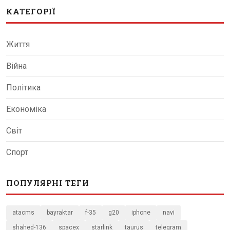
КАТЕГОРІЇ
Життя
Війна
Політика
Економіка
Світ
Спорт
ПОПУЛЯРНІ ТЕГИ
atacms
bayraktar
f-35
g20
iphone
navi
shahed-136
spacex
starlink
taurus
telegram