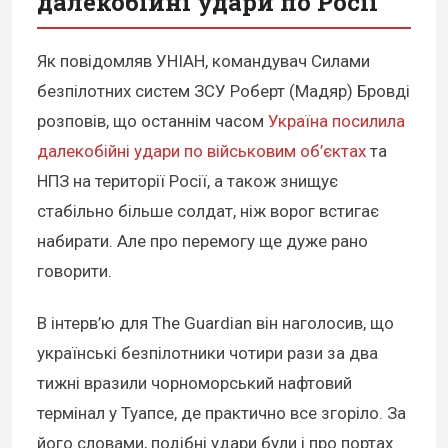
далекобійні удари по Росії
Як повідомляв УНІАН, командувач Силами
безпілотних систем ЗСУ Роберт (Мадяр) Бровді
розповів, що останнім часом
Україна посилила
далекобійні удари по військовим об’єктах
та
НПЗ на території Росії, а також знищує
стабільно більше солдат, ніж ворог встигає
набирати. Але про перемогу ще дуже рано
говорити.
В інтерв’ю для The Guardian він наголосив, що
українські безпілотники чотири рази за два
тижні вразили чорноморський нафтовий
термінал у Туапсе, де практично все згоріло. За
його словами, подібні удари були і про портах