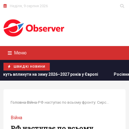
Неділя, 9 серпня 2026
Меню
ШВИДКІ НОВИНИ
му 2026–2027 років у Європі
Росіяни просунулися у Часов
Головна
›
Війна
›
РФ наступає по всьому фронту: Сирський...
Війна
РФ наступає по всьому