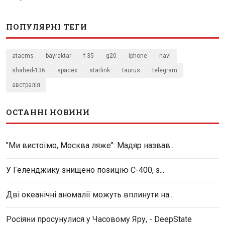
ПОПУЛЯРНІ ТЕГИ
atacms
bayraktar
f-35
g20
iphone
navi
shahed-136
spacex
starlink
taurus
telegram
австралія
ОСТАННІ НОВИНИ
"Ми вистоїмо, Москва ляже": Мадяр назвав...
У Геленджику знищено позицію С-400, з...
Дві океанічні аномалії можуть вплинути на...
Росіяни просунулися у Часовому Яру, - DeepState