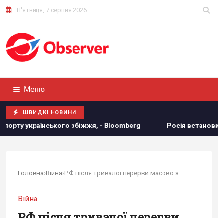
П'ятниця, 7 серпня 2026
Меню
ШВИДКІ НОВИНИ
біжжя, - Bloomberg
Росія встановила антидронові сітки н
Головна
›
Війна
›
РФ після тривалої перерви масово застосувала...
Війна
РФ після тривалої перерви