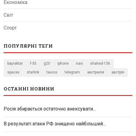
Економіка
Світ
Спорт
ПОПУЛЯРНІ ТЕГИ
bayraktar
f-35
g20
iphone
navi
shahed-136
spacex
starlink
taurus
telegram
австралія
австрія
ОСТАННІ НОВИНИ
Росія збирається остаточно анексувати...
В результаті атаки РФ знищено найбільший...