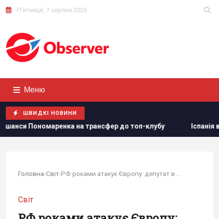
П'ятниця, 7 серпня 2026
Меню
ШВИДКІ НОВИНИ
рансфер до топ-клубу
Іспанія викарбувала пам'ятну срібну
Головна
›
Світ
›
РФ роками атакує Європу: депутат в The...
Світ
РФ роками атакує Європу: