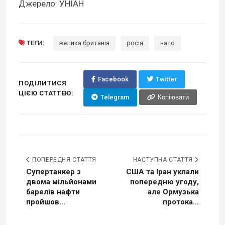
Джерело: УНІАН
ТЕГИ:
велика британія
росія
нато
Facebook
Twitter
ПОДІЛИТИСЯ
ЦІЄЮ СТАТТЕЮ:
Telegram
Копіювати
ПОПЕРЕДНЯ СТАТТЯ
НАСТУПНА СТАТТЯ
Супертанкер з
США та Іран уклали
двома мільйонами
попередню угоду,
барелів нафти
але Ормузька
пройшов...
протока...