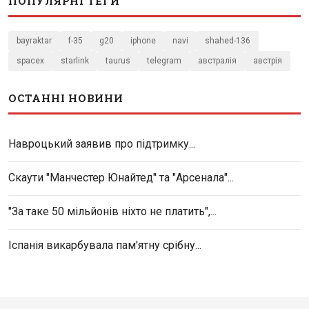
ПОПУЛЯРНІ ТЕГИ
bayraktar
f-35
g20
iphone
navi
shahed-136
spacex
starlink
taurus
telegram
австралія
австрія
ОСТАННІ НОВИНИ
Навроцький заявив про підтримку...
Скаути "Манчестер Юнайтед" та "Арсенала"...
"За таке 50 мільйонів ніхто не платить",...
Іспанія викарбувала пам'ятну срібну...