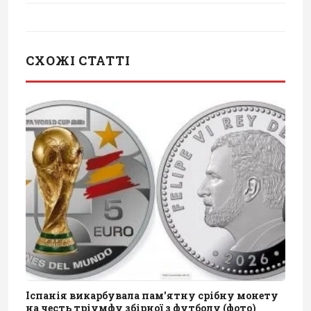
СХОЖІ СТАТТІ
Іспанія викарбувала пам'ятну срібну монету
на честь тріумфу збірної з футболу (фото)