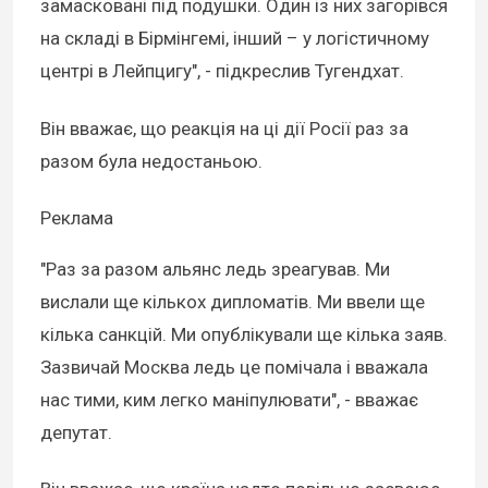
замасковані під подушки. Один із них загорівся
на складі в Бірмінгемі, інший – у логістичному
центрі в Лейпцигу", - підкреслив Тугендхат.
Він вважає, що реакція на ці дії Росії раз за
разом була недостаньою.
Реклама
"Раз за разом альянс ледь зреагував. Ми
вислали ще кількох дипломатів. Ми ввели ще
кілька санкцій. Ми опублікували ще кілька заяв.
Зазвичай Москва ледь це помічала і вважала
нас тими, ким легко маніпулювати", - вважає
депутат.