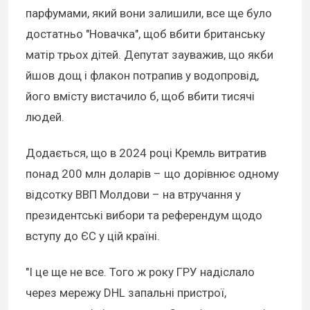
парфумами, який вони залишили, все ще було
достатньо "Новачка", щоб вбити британську
матір трьох дітей. Депутат зауважив, що якби
йшов дощ і флакон потрапив у водопровід,
його вмісту вистачило б, щоб вбити тисячі
людей.
Додається, що в 2024 році Кремль витратив
понад 200 млн доларів – що дорівнює одному
відсотку ВВП Молдови – на втручання у
президентські вибори та референдум щодо
вступу до ЄС у цій країні.
"І це ще не все. Того ж року ГРУ надіслало
через мережу DHL запальні пристрої,