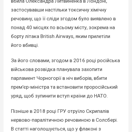
вбила Олександра Литвиненка в Лондоні,
застосувавши настільки токсичну хімічну
речовину, що її сліди згодом було виявлено в
понад 40 місцях по всьому місту, зокрема на
борту літака British Airways, яким прилетіли
його вбивці.
За його словами, згодом в 2016 році російська
військова розвідка планувала захопити
парламент Чорногорії в ніч виборів, вбити
прем'єр-міністра та встановити проросійський
уряд, щоб зупинити вступ країни до НАТО.
Пізніше в 2018 році ГРУ отруїло Скрипалів
нервово-паралітичною речовиною в Солсбері.
В статті наголошується, що у флаконі з