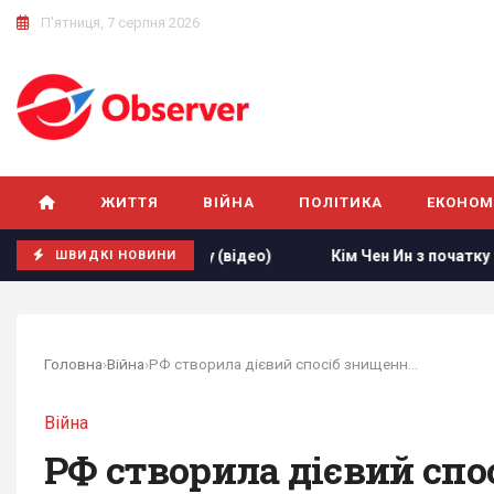
П'ятниця, 7 серпня 2026
ЖИТТЯ
ВІЙНА
ПОЛІТИКА
ЕКОНОМ
д кордону (відео)
Кім Чен Ин з початку війни в Україні о
ШВИДКІ НОВИНИ
Головна
›
Війна
›
РФ створила дієвий спосіб знищення FPV-дронів:...
Війна
РФ створила дієвий спос