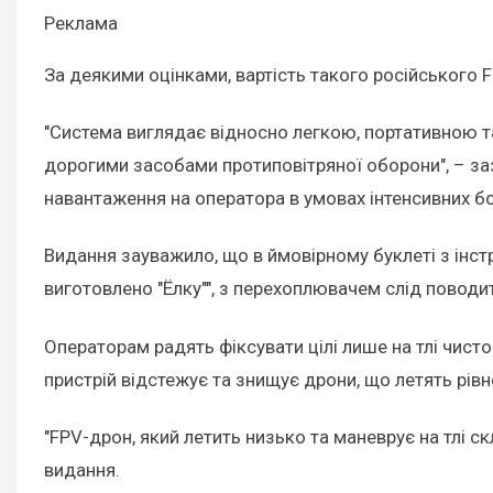
Реклама
За деякими оцінками, вартість такого російського 
"Система виглядає відносно легкою, портативною т
дорогими засобами протиповітряної оборони", – заз
навантаження на оператора в умовах інтенсивних бойо
Видання зауважило, що в ймовірному буклеті з інстр
виготовлено "Ёлку"", з перехоплювачем слід поводи
Операторам радять фіксувати цілі лише на тлі чис
пристрій відстежує та знищує дрони, що летять рів
"FPV-дрон, який летить низько та маневрує на тлі 
видання.