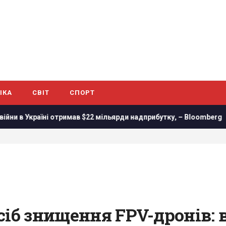
ІКА
СВІТ
СПОРТ
тримав $22 мільярди надприбутку, – Bloomberg
Трамп підп
іб знищення FPV-дронів: в