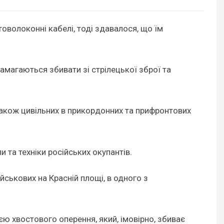
товолоконні кабелі, тоді здавалося, що їм
магаються збивати зі стрілецької зброї та
також цивільних в прикордонних та прифронтових
 та техніки російських окупантів.
ськових на Красній площі, в одного з
ю хвостового оперення, який, імовірно, збиває