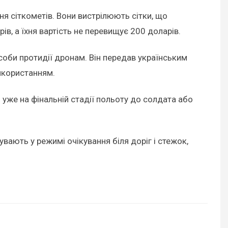
я сіткометів. Вони вистрілюють сітки, що
в, а їхня вартість не перевищує 200 доларів.
асоби протидії дронам. Він передав українським
икористанням.
уже на фінальній стадії польоту до солдата або
вають у режимі очікування біля доріг і стежок,