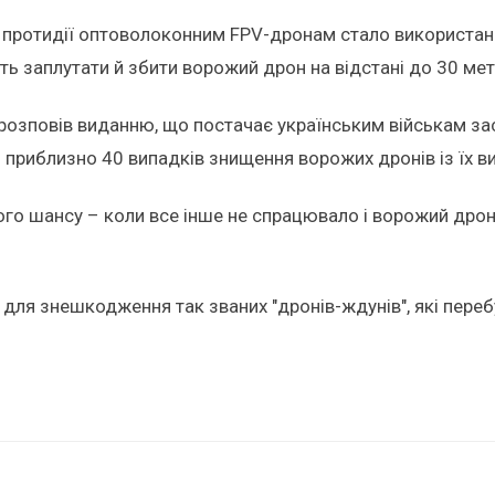
в протидії оптоволоконним FPV-дронам стало використанн
ь заплутати й збити ворожий дрон на відстані до 30 метрі
а розповів виданню, що постачає українським військам з
 приблизно 40 випадків знищення ворожих дронів із їх в
го шансу – коли все інше не спрацювало і ворожий дрон 
для знешкодження так званих "дронів-ждунів", які перебу