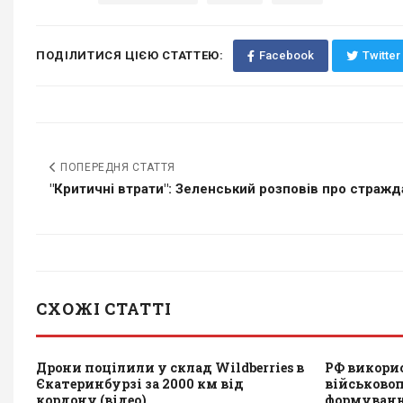
ПОДІЛИТИСЯ ЦІЄЮ СТАТТЕЮ:
Facebook
Twitter
ПОПЕРЕДНЯ СТАТТЯ
"Критичні втрати": Зеленський розповів про стражда
СХОЖІ СТАТТІ
Дрони поцілили у склад Wildberries в
РФ викори
Єкатеринбурзі за 2000 км від
військово
кордону (відео)
формування