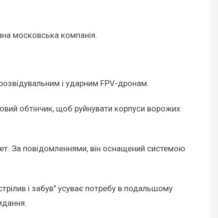
вана московська компанія.
 розвідувальним і ударним FPV-дронам.
совий обтінчик, щоб руйнувати корпуси ворожих
лет. За повідомленнями, він оснащений системою
стрілив і забув" усуває потребу в подальшому
идання.