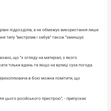
івні підрозділів, а не обмежує використання лише
я типу "вистрілив і забув" також "зменшує
зано, що "з огляду на матеріал, з якого
ти тільки вдень та якщо на вулиці суха погода.
-перехоплювача в бою можна помітити, що
ля цього російського пристрою", - припускає