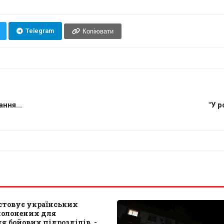
Telegram
Копіювати
ння...
"У р
стовує українських
полонених для
 бойових підрозділів, -