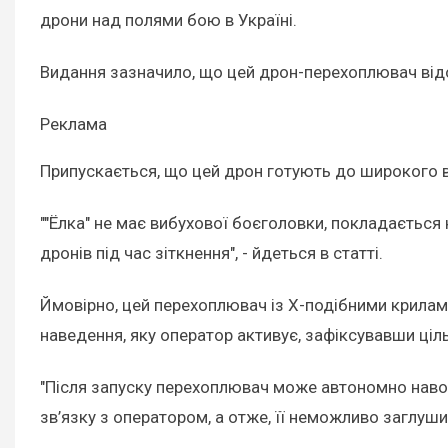
дрони над полями бою в Україні.
Видання зазначило, що цей дрон-перехоплювач відо
Реклама
Припускається, що цей дрон готують до широкого в
""Ёлка" не має вибухової боєголовки, покладається
дронів під час зіткнення", - йдеться в статті.
Ймовірно, цей перехоплювач із Х-подібними крилам
наведення, яку оператор активує, зафіксувавши ціль 
"Після запуску перехоплювач може автономно наводи
зв’язку з оператором, а отже, її неможливо заглуш