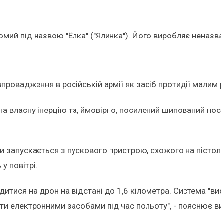
мий під назвою "Ёлка" ("Ялинка"). Його виробляє неназ
провадження в російській армії як засіб протидії малим
 на власну інерцію та, ймовірно, посилений шипований но
и запускається з пускового пристрою, схожого на пісто
у повітрі.
тися на дрон на відстані до 1,6 кілометра. Система "ви
ити електронними засобами під час польоту", - пояснює в