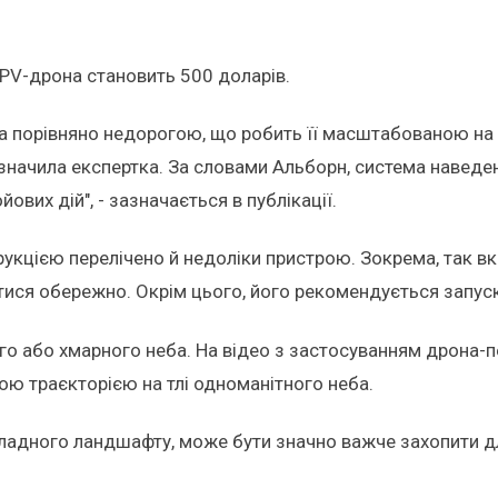
FPV-дрона становить 500 доларів.
а порівняно недорогою, що робить її масштабованою на р
начила експертка. За словами Альборн, система наведенн
вих дій", - зазначається в публікації.
укцією перелічено й недоліки пристрою. Зокрема, так вка
тися обережно. Окрім цього, його рекомендується запуска
того або хмарного неба. На відео з застосуванням дрона
ною траєкторією на тлі одноманітного неба.
складного ландшафту, може бути значно важче захопити д