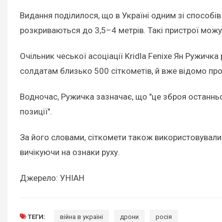
Видання поділилося, що в Україні одним зі способі
розкриваються до 3,5–4 метрів. Такі пристрої можут
Очільник чеської асоціації Kridla Fenixe Ян Ружичк
солдатам близько 500 сіткометів, й вже відомо про
Водночас, Ружичка зазначає, що "це зброя останньо
позиції".
За його словами, сіткомети також використовували 
вичікуючи на ознаки руху.
Джерело: УНІАН
ТЕГИ:
війна в україні
дрони
росія