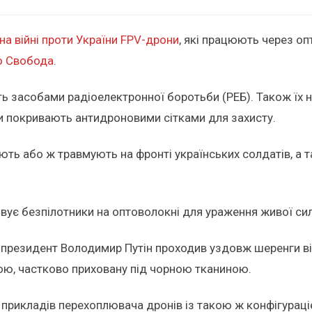
на війні проти України FPV-дрони
, які працюють через оп
о Свобода
.
 засобами радіоелектронної боротьби (РЕБ). Також їх на
яхи покривають антидроновими сітками для захисту.
ють або ж травмують на фронті українських солдатів, а 
ує безпілотники на оптоволокні для ураження живої сили
 президент Володимир Путін проходив уздовж шеренги вій
ою, частково приховану під чорною тканиною.
 прикладів перехоплювача дронів із такою ж конфігураціє