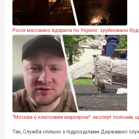
Росія масовано вдарила по Україні: зруйновано буд
"Москва є ключовим маркером": експерт пояснив, щ
Так, Служба спільно з підрозділами Державної служ