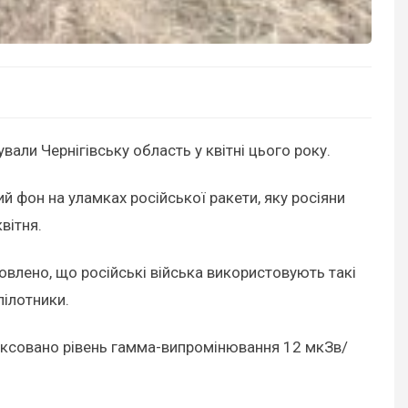
ували Чернігівську область у квітні цього року.
й фон на уламках російської ракети, яку росіяни
вітня.
овлено, що російські війська використовують такі
пілотники.
фіксовано рівень гамма-випромінювання 12 мкЗв/