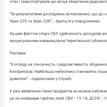
стан і транспортували до місця зберігання радіоакт
"За результатами досліджень встановлено, що до ск
Уран-235 та Уран-238", - йдеться у повідомленні.
За цим фактом слідчі СБУ здійснюють досудове роз
процесуальним керівництвом Чернігівської обласно
Реклама
"З огляду на токсичність і радіоактивність збідне
боєприпасів. Найбільшу небезпеку становлять пошко
довкілля", - підкреслили у Службі.
У разі виявлення таких предметів не можна наближат
це за номерами гарячих ліній: СБУ - 15-16, ДСНС - 1