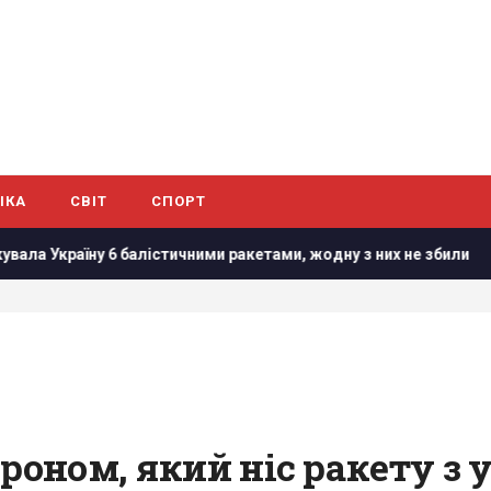
ІКА
СВІТ
СПОРТ
ими ракетами, жодну з них не збили
"Сміливо і мужньо": З
дроном, який ніс ракету з