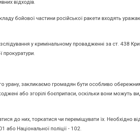
ивних відходів.
ладу бойової частини російської ракети входять уражаюч
слідування у кримінальному провадженні за ст. 438 Крим
ї прокуратури.
ного урану, закликаємо громадян бути особливо обережним
джені або згорілі боєприпаси, оскільки вони можуть ви
ися до них, торкатися чи переміщувати їх. Необхідно від
01 або Національної поліції - 102.