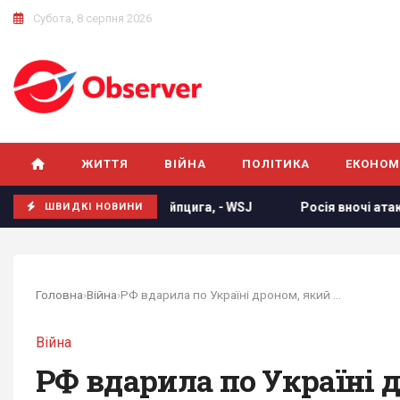
Субота, 8 серпня 2026
ЖИТТЯ
ВІЙНА
ПОЛІТИКА
ЕКОНОМ
йпцига, - WSJ
Росія вночі атакувала Україну 6 балістичн
ШВИДКІ НОВИНИ
Головна
›
Війна
›
РФ вдарила по Україні дроном, який ніс ракету...
Війна
РФ вдарила по Україні 