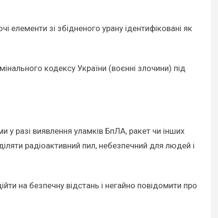
і елементи зі збідненого урану ідентифіковані як
інального кодексу України (воєнні злочини) під
и у разі виявлення уламків БпЛА, ракет чи інших
діляти радіоактивний пил, небезпечний для людей і
ійти на безпечну відстань і негайно повідомити про