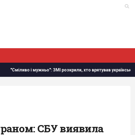
МІ розкрили, хто врятував український літак від дрона в Лейпци
 ураном: СБУ виявила