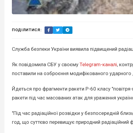
ПОДІЛИТИСЯ:
Служба безпеки України виявила підвищений радіа
Як повідомила СБУ у своєму
Telegram-каналі
, конт
поставили на озброєння модифікованого ударного дро
Йдеться про фрагменти ракети Р-60 класу "повітря-
ракети під час масованих атак для ураження українс
"Під час радіаційної розвідки у безпосередній бли
год, що суттєво перевищує природний радіаційний ф