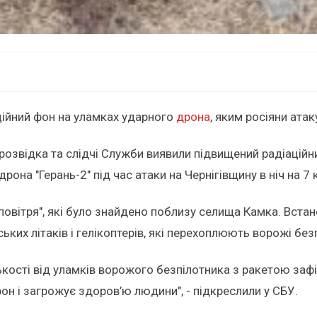
ційний фон на уламках ударного
дрона
, яким росіяни атак
ррозвідка та слідчі Служби виявили підвищений радіаційни
на "Герань-2" під час атаки на Чернігівщину в ніч на 7 к
повітря", які було знайдено поблизу селища Камка. Встан
ьких літаків і гелікоптерів, які перехоплюють ворожі без
зькості від уламків ворожого безпілотника з ракетою за
он і загрожує здоров’ю людини", - підкреслили у СБУ.