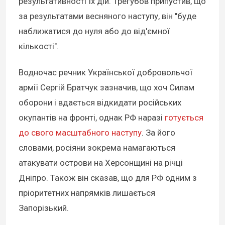
результативності їх дій. Трегубов припустив, що
за результатами весняного наступу, він "буде
наближатися до нуля або до від'ємної
кількості".
Водночас речник Української добровольчої
армії Сергій Братчук зазначив, що хоч Силам
оборони і вдається відкидати російських
окупантів на фронті, однак РФ наразі
готується
до свого масштабного наступу
. За його
словами, росіяни зокрема намагаються
атакувати острови на Херсонщині на річці
Дніпро. Також він сказав, що для РФ одним з
пріоритетних напрямків лишається
Запорізький.