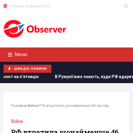
Четвер, 6 серпня 2026
Меню
ШВИДКІ НОВИНИ
В Румунії вже знають, куди РФ вдарить наступного разу, - 
Головна
›
Війна
›
РФ втратила щонайменше 46 км території на...
Війна
РФ втратила щонайменше 46