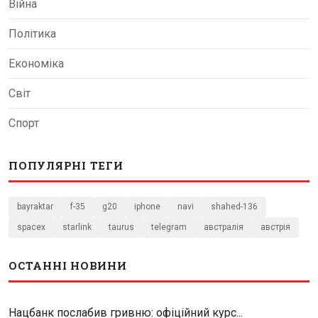
Війна
Політика
Економіка
Світ
Спорт
ПОПУЛЯРНІ ТЕГИ
bayraktar
f-35
g20
iphone
navi
shahed-136
spacex
starlink
taurus
telegram
австралія
австрія
ОСТАННІ НОВИНИ
Нацбанк послабив гривню: офіційний курс...