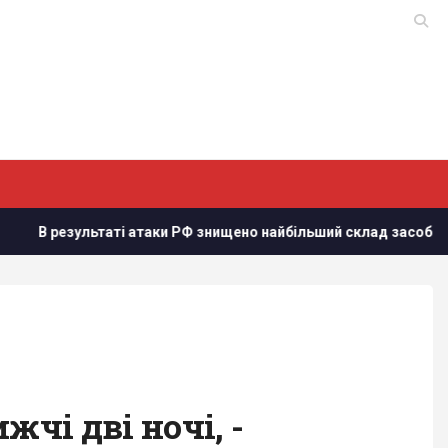
зультаті атаки РФ знищено найбільший склад засобів індивідуа
чі дві ночі, -