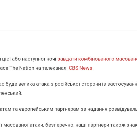
цієї або наступної ночі
завдати комбінованого масовано
ace The Nation на телеканалі
CBS News
.
нас буде велика атака з російської сторони із застосуванн
еленський.
атам та європейським партнерам за надання розвідувал
ї масованої атаки, безперечно, наші партнери також знаю