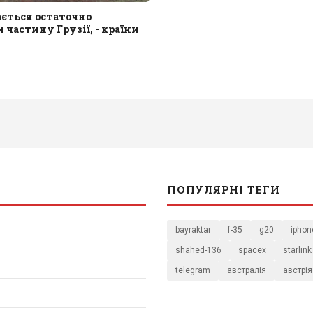
ається остаточно
 частину Грузії, - країни
ПОПУЛЯРНІ ТЕГИ
bayraktar
f-35
g20
iphon
shahed-136
spacex
starlink
telegram
австралія
австрія