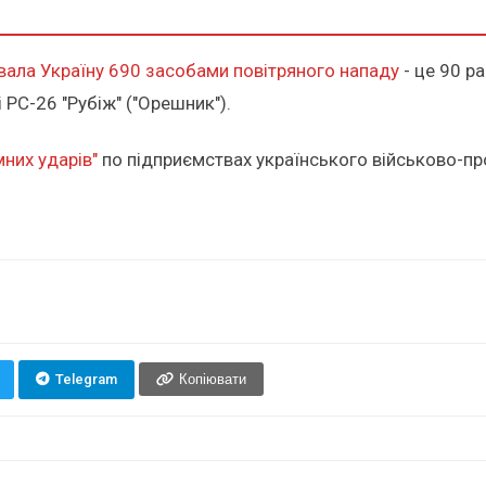
вала Україну 690 засобами повітряного нападу
- це 90 ра
 РС-26 "Рубіж" ("Орешник").
них ударів"
по підприємствах українського військово-пр
Telegram
Копіювати