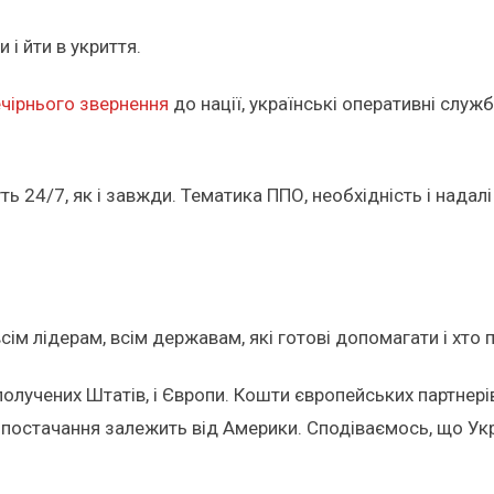
 і йти в укриття.
чірнього звернення
до нації, українські оперативні служ
ть 24/7, як і завжди. Тематика ППО, необхідність і надал
сім лідерам, всім державам, які готові допомагати і хто
олучених Штатів, і Європи. Кошти європейських партнер
нє постачання залежить від Америки. Сподіваємось, що Укр