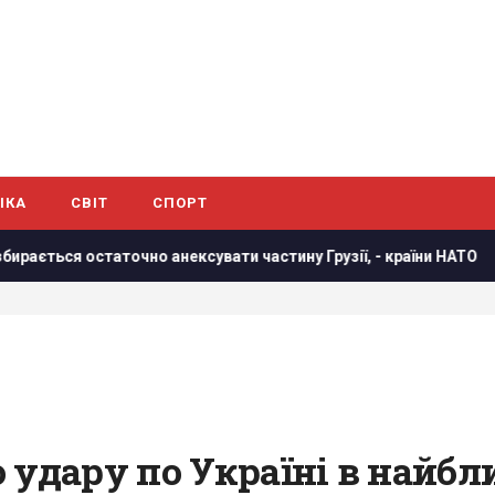
ІКА
СВІТ
СПОРТ
 остаточно анексувати частину Грузії, - країни НАТО
В ре
удару по Україні в найближ