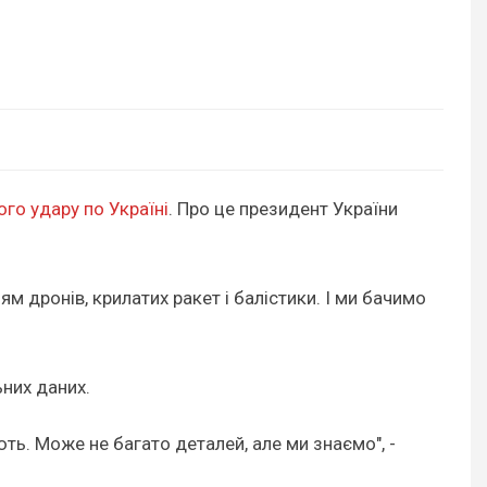
го удару по Україні
. Про це президент України
ям дронів, крилатих ракет і балістики. І ми бачимо
ьних даних.
ть. Може не багато деталей, але ми знаємо", -