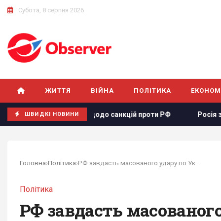
Субота, 8 серпня 2026
ЖИТТЯ
ВІЙНА
ПОЛІТИКА
ЕКОНОМ
 законопроєкту щодо санкцій проти РФ
Росія збирається
ШВИДКІ НОВИНИ
Головна
›
Політика
›
РФ завдасть масованого удару по Україні в...
Політика
РФ завдасть масованого 