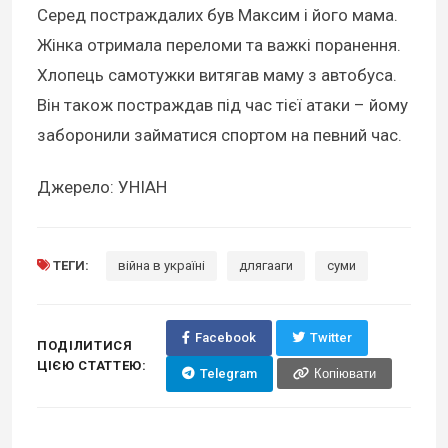
Серед постраждалих був Максим і його мама.
Жінка отримала переломи та важкі поранення.
Хлопець самотужки витягав маму з автобуса.
Він також постраждав під час тієї атаки – йому
заборонили займатися спортом на певний час.
Джерело: УНІАН
ТЕГИ:
війна в україні
длягааги
суми
Facebook
Twitter
ПОДІЛИТИСЯ
ЦІЄЮ СТАТТЕЮ:
Telegram
Копіювати