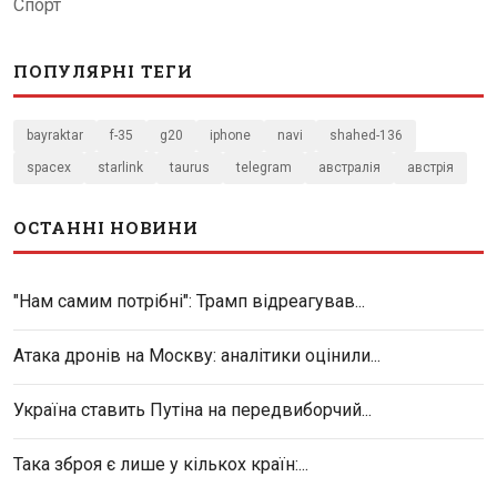
Спорт
ПОПУЛЯРНІ ТЕГИ
bayraktar
f-35
g20
iphone
navi
shahed-136
spacex
starlink
taurus
telegram
австралія
австрія
ОСТАННІ НОВИНИ
"Нам самим потрібні": Трамп відреагував...
Атака дронів на Москву: аналітики оцінили...
Україна ставить Путіна на передвиборчий...
Така зброя є лише у кількох країн:...