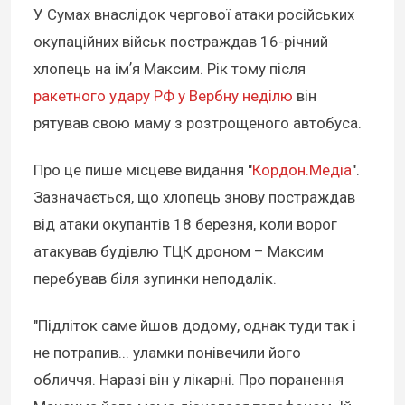
У Сумах внаслідок чергової атаки російських
окупаційних військ постраждав 16-річний
хлопець на імʼя Максим. Рік тому після
ракетного удару РФ у Вербну неділю
він
рятував свою маму з розтрощеного автобуса.
Про це пише місцеве видання "
Кордон.Медіа
".
Зазначається, що хлопець знову постраждав
від атаки окупантів 18 березня, коли ворог
атакував будівлю ТЦК дроном – Максим
перебував біля зупинки неподалік.
"Підліток саме йшов додому, однак туди так і
не потрапив... уламки понівечили його
обличчя. Наразі він у лікарні. Про поранення