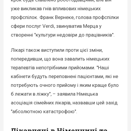
уже викликав гнів впливових німецьких
профспілок. Франк Вернеке, голова профспілки
сфери послуг Verdi, звинуватив Мерца у
створенні "культури недовіри до працівників".
Лікарі також виступили проти цієї зміни,
попередивши, що вона завалить німецьких
терапевтів непотрібними прийомами. "Наші
кабінети будуть переповнені пацієнтами, які не
потребують очного прийому і яким краще було
б лежати в ліжку", – заявила Німецька
асоціація сімейних лікарів, назвавши цей захід
"абсолютною катастрофою".
Лікарняні в Німеччині та