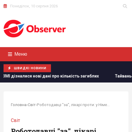
Понеділок, 10 серпня 2026
Меню
ШВИДКІ НОВИНИ
 дані про кількість загиблих
Тайвань показав під час вій
Головна
›
Світ
›
Роботодавці "за", лікарі проти: у Німеччині...
Світ
Роботодавці "за", лікарі