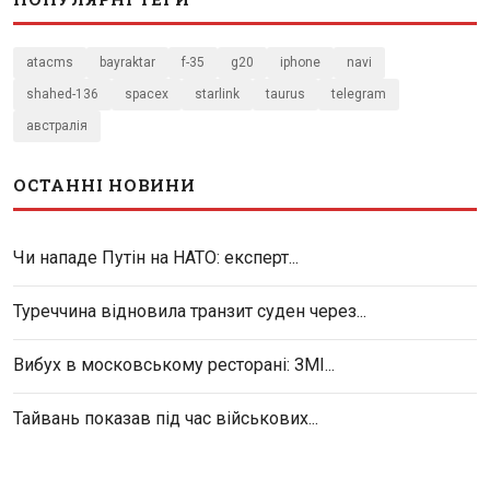
atacms
bayraktar
f-35
g20
iphone
navi
shahed-136
spacex
starlink
taurus
telegram
австралія
ОСТАННІ НОВИНИ
Чи нападе Путін на НАТО: експерт...
Туреччина відновила транзит суден через...
Вибух в московському ресторані: ЗМІ...
Тайвань показав під час військових...