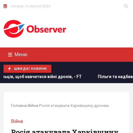
Четвер, 6 серпня 2026
Меню
ШВИДКІ НОВИНИ
дронів, - FT
Пільги та надбавки до пенсії за великий ст
Головна
›
Війна
›
Росія атакувала Харківщину дронами: у Чугуєві...
Війна
Росія атакувала Харківщину