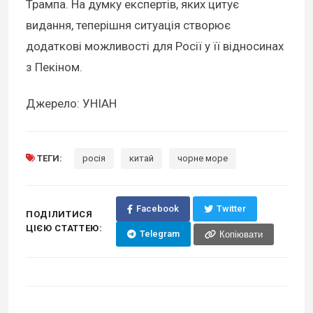
Трампа. На думку експертів, яких цитує
видання, теперішня ситуація створює
додаткові можливості для Росії у її відносинах
з Пекіном.
Джерело: УНІАН
ТЕГИ:
росія
китай
чорне море
Facebook
Twitter
ПОДІЛИТИСЯ
ЦІЄЮ СТАТТЕЮ:
Telegram
Копіювати