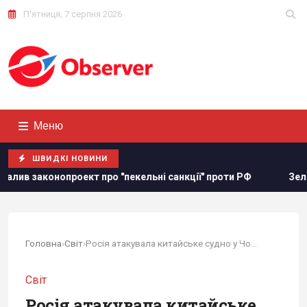
П'ятниця, 7 серпня 2026
Меню
ШВИДКІ НОВИНИ
ект про "пекельні санкції" проти РФ
Зеленський прибув 
Головна
›
Світ
›
Росія атакувала китайське судно у Чорному морі, – ВМС
Світ
Росія атакувала китайське