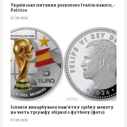
Українське питання розкололо Італію навпіл, -
Politico
07.08.2026
Іспанія викарбувала пам'ятну срібну монету
на честь тріумфу збірної з футболу (фото)
07.08.2026