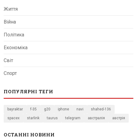
Життя
Війна
Політика
Економіка
Світ
Спорт
ПОПУЛЯРНІ ТЕГИ
bayraktar
f-35
g20
iphone
navi
shahed-136
spacex
starlink
taurus
telegram
австралія
австрія
ОСТАННІ НОВИНИ