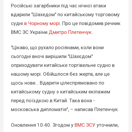
Російські загарбники під час нічної атаки
вдарили "Шахедом" по китайському торговому
судні
в Чорному морі
. Про це повідомив речник
ВМС ЗС України
Дмитро Плетенчук
.
"Цікаво, що рухало росіянами, коли вони
сьогодні вночі вирішили "Шахєдом"
оприходувати китайське торгівельне судно в
нашому морі. Обійшлося без жертв, але це
щось нове… Вдарити цілеспрямовано по
китайському судну з китайським екіпажем
перед поїздкою в Китай. Така вона -
московська дипломатія", – написав Плетенчук.
Оновлення 10:40.
Згодом у
ВМС ЗСУ
уточнили,