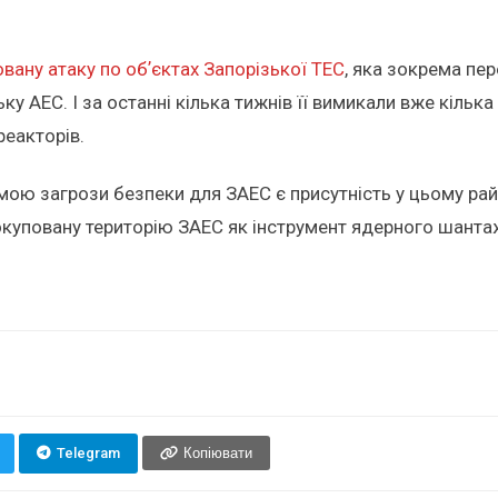
вану атаку по обʼєктах Запорізької ТЕС
, яка зокрема пе
ку АЕС. І за останні кілька тижнів її вимикали вже кільк
реакторів.
ю загрози безпеки для ЗАЕС є присутність у цьому райо
окуповану територію ЗАЕС як інструмент ядерного шанта
Telegram
Копіювати