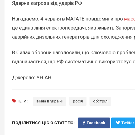
Ядерна загроза від ударів РФ
Нагадаємо, 4 червня в МАГАТЕ повідомили про
масо
це єдина лінія електропередачі, яка живить Запорізь
аварійних дизельних генераторів для охолодження 
В Силах оборони наголосили, що ключовою проблемо
відзначається, що РФ систематично використовує 
Джерело: УНІАН
ТЕГИ:
війна в україні
росія
обстріл
ПОДІЛИТИСЯ ЦІЄЮ СТАТТЕЮ:
Facebook
Twitter