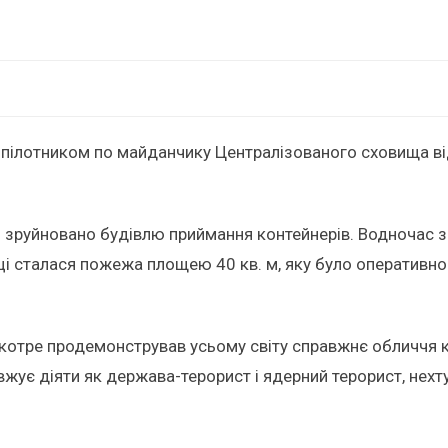
езпілотником по майданчику Централізованого сховища в
 зруйновано будівлю приймання контейнерів. Водночас 
ці сталася пожежа площею 40 кв. м, яку було оперативно 
 вкотре продемонстрував усьому світу справжнє обличчя
довжує діяти як держава-терорист і ядерний терорист, н