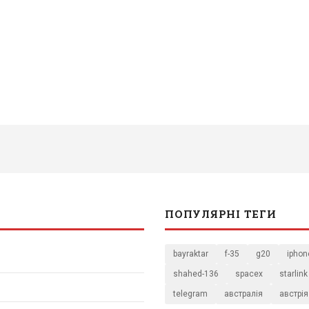
ПОПУЛЯРНІ ТЕГИ
bayraktar
f-35
g20
iphon
shahed-136
spacex
starlink
telegram
австралія
австрія