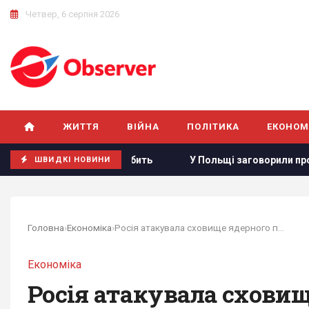
Четвер, 6 серпня 2026
ЖИТТЯ
ВІЙНА
ПОЛІТИКА
ЕКОНОМ
для чого вона це робить
У Польщі заговорили про можлив
ШВИДКІ НОВИНИ
Головна
›
Економіка
›
Росія атакувала сховище ядерного палива в Україні
Економіка
Росія атакувала сховищ