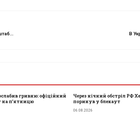
таб...
В Ук
ослабив гривню: офіційний
Через нічний обстріл РФ Х
т на п’ятницю
поринув у блекаут
06.08.2026