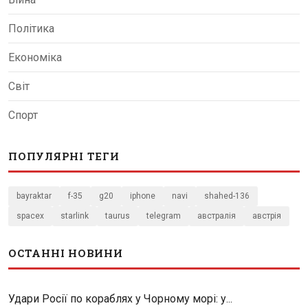
Політика
Економіка
Світ
Спорт
ПОПУЛЯРНІ ТЕГИ
bayraktar
f-35
g20
iphone
navi
shahed-136
spacex
starlink
taurus
telegram
австралія
австрія
ОСТАННІ НОВИНИ
Удари Росії по кораблях у Чорному морі: у...