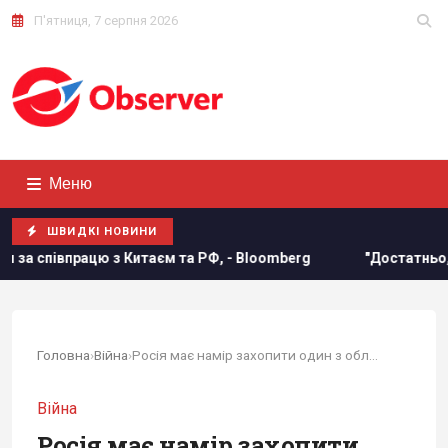
П'ятниця, 7 серпня 2026
Меню
ШВИДКІ НОВИНИ
цю з Китаєм та РФ, - Bloomberg
"Достатньо, щоб вижити,
Головна
›
Війна
›
Росія має намір захопити один з обласних...
Війна
Росія має намір захопити