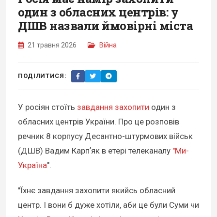
один з обласних центрів: у
ДШВ назвали ймовірні міста
21 травня 2026
Війна
ПОДІЛИТИСЯ:
У росіян стоїть
завдання захопити
один з
обласних центрів України. Про це розповів
речник 8 корпусу Десантно-штурмових військ
(ДШВ) Вадим Карпʼяк в етері телеканалу
"Ми-
Україна
".
"Їхнє завдання захопити якийсь обласний
центр. І вони б дуже хотіли, аби це були Суми чи