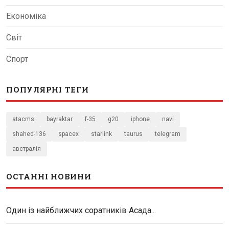
Економіка
Світ
Спорт
ПОПУЛЯРНІ ТЕГИ
atacms
bayraktar
f-35
g20
iphone
navi
shahed-136
spacex
starlink
taurus
telegram
австралія
ОСТАННІ НОВИНИ
Один із найближчих соратників Асада...