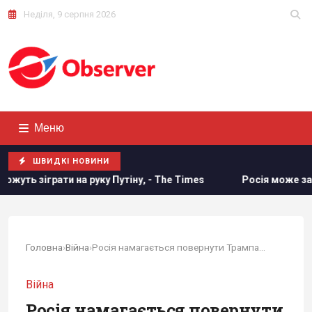
Неділя, 9 серпня 2026
Меню
ШВИДКІ НОВИНИ
ку Путіну, - The Times
Росія може застосувати ядерну зб
Головна
›
Війна
›
Росія намагається повернути Трампа до угоди...
Війна
Росія намагається повернути