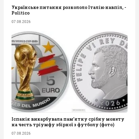
Українське питання розкололо Італію навпіл, -
Politico
07.08.2026
Іспанія викарбувала пам'ятну срібну монету
на честь тріумфу збірної з футболу (фото)
07.08.2026