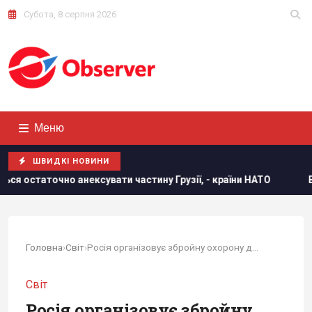
Субота, 8 серпня 2026
Меню
ШВИДКІ НОВИНИ
сувати частину Грузії, - країни НАТО
В результаті атаки
Головна
›
Світ
›
Росія організовує збройну охорону для захисту...
Світ
Росія організовує збройну