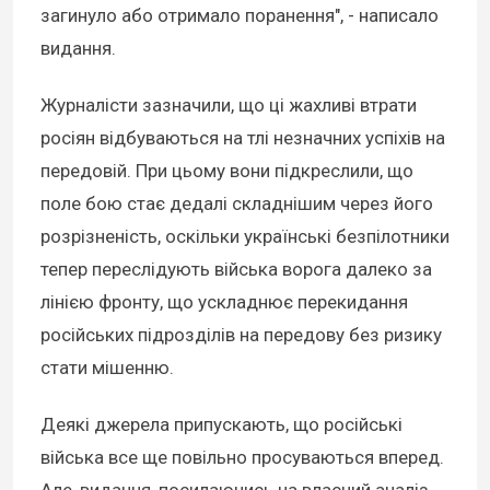
загинуло або отримало поранення", - написало
видання.
Журналісти зазначили, що ці жахливі втрати
росіян відбуваються на тлі незначних успіхів на
передовій. При цьому вони підкреслили, що
поле бою стає дедалі складнішим через його
розрізненість, оскільки українські безпілотники
тепер переслідують війська ворога далеко за
лінією фронту, що ускладнює перекидання
російських підрозділів на передову без ризику
стати мішенню.
Деякі джерела припускають, що російські
війська все ще повільно просуваються вперед.
Але, видання, посилаючись на власний аналіз,