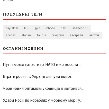
ПОПУЛЯРНІ ТЕГИ
bayraktar
f-35
g20
iphone
navi
shahed-136
spacex
starlink
taurus
telegram
австралія
австрія
ОСТАННІ НОВИНИ
Путін може напасти на НАТО вже восени:...
Втрати росіян в Україні сягнули нової...
Червневий оптимізм українців вивітрився,...
Удари Росії по кораблях у Чорному морі: у...