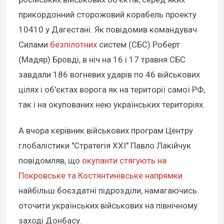
прикордонний сторожовий корабель проекту
10410 у Дагестані. Як повідомив командувач
Силами
безпілотних
систем (СБС) Роберт
(Мадяр) Бровді, в ніч на 16 і 17 травня СБС
завдали 186 вогневих ударів по 46 військових
цілях і об'єктах ворога як на території самої РФ,
так і на окупованих нею українських територіях.
А вчора керівник військових програм Центру
глобалістики "Стратегія XXI" Павло Лакійчук
повідомляв, що
окупанти стягують на
Покровське та Костянтинівське напрямки
найбільш боєздатні підрозділи, намагаючись
оточити українських військових на північному
заході Донбасу.