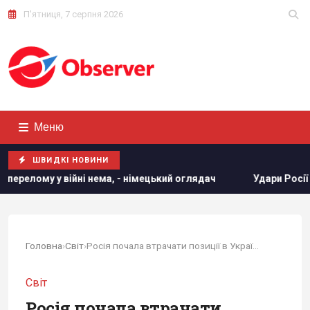
П'ятниця, 7 серпня 2026
Меню
ШВИДКІ НОВИНИ
, - німецький оглядач
Удари Росії по кораблях у Чорному 
Головна
›
Світ
›
Росія почала втрачати позиції в Україні, - The...
Світ
Росія почала втрачати