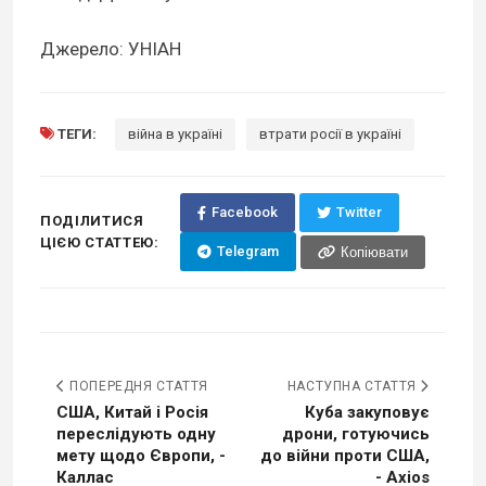
Джерело: УНІАН
ТЕГИ:
війна в україні
втрати росії в україні
Facebook
Twitter
ПОДІЛИТИСЯ
ЦІЄЮ СТАТТЕЮ:
Telegram
Копіювати
ПОПЕРЕДНЯ СТАТТЯ
НАСТУПНА СТАТТЯ
США, Китай і Росія
Куба закуповує
переслідують одну
дрони, готуючись
мету щодо Європи, -
до війни проти США,
Каллас
- Axios