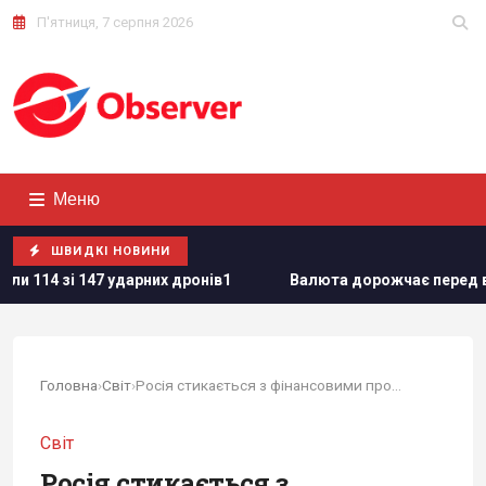
П'ятниця, 7 серпня 2026
Меню
ШВИДКІ НОВИНИ
х дронів1
Валюта дорожчає перед вихідними: курс долара 
Головна
›
Світ
›
Росія стикається з фінансовими проблемами,...
Світ
Росія стикається з