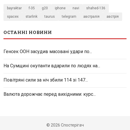
bayraktar
f-35
g20
iphone
navi
shahed-136
spacex
starlink
taurus
telegram
австралія
австрія
ОСТАННІ НОВИНИ
Генсек ООН засудив масовані удари по...
На Сумщині окупанти вдарили по людях на...
Повітряні сили за ніч збили 114 зі 147...
Валюта дорожчає перед вихідними: курс...
© 2026 Спостерігач