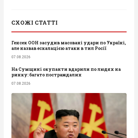
СХОЖІ СТАТТІ
Генсек ООН засудив масовані удари по Україні,
але назвав ескалацією атаки в тил Росії
07.08.2026
На Сумщині окупанти вдарили по людях на
ринку: багато постраждалих
07.08.2026