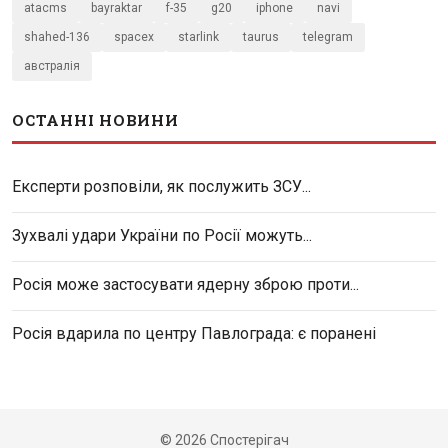
atacms
bayraktar
f-35
g20
iphone
navi
shahed-136
spacex
starlink
taurus
telegram
австралія
ОСТАННІ НОВИНИ
Експерти розповіли, як послужить ЗСУ...
Зухвалі удари України по Росії можуть...
Росія може застосувати ядерну зброю проти...
Росія вдарила по центру Павлограда: є поранені
© 2026 Спостерігач