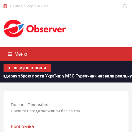
Неділя, 9 серпня 2026
Меню
ШВИДКІ НОВИНИ
 проти України: у МЗС Туреччини назвали реальну умову
Головна
›
Економіка
›
Росія та негода залишили без світла мешканців...
Економіка