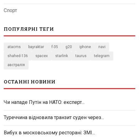
Спорт
ПОПУЛЯРНІ ТЕГИ
atacms
bayraktar
f-35
g20
iphone
navi
shahed-136
spacex
starlink
taurus
telegram
австралія
ОСТАННІ НОВИНИ
Чи нападе Путін на НАТО: експерт...
Туреччина відновила транзит суден через...
Вибух в московському ресторані: ЗМІ...