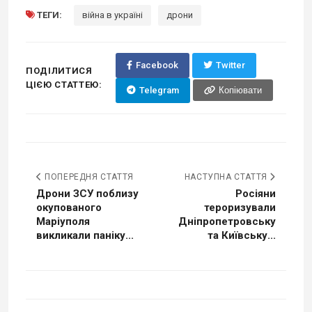
ТЕГИ:
війна в україні
дрони
Facebook
Twitter
ПОДІЛИТИСЯ
ЦІЄЮ СТАТТЕЮ:
Telegram
Копіювати
ПОПЕРЕДНЯ СТАТТЯ
НАСТУПНА СТАТТЯ
Дрони ЗСУ поблизу
Росіяни
окупованого
тероризували
Маріуполя
Дніпропетровську
викликали паніку...
та Київську...