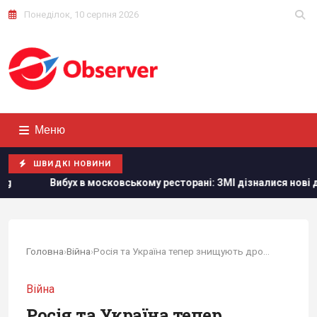
Понеділок, 10 серпня 2026
Меню
ШВИДКІ НОВИНИ
ькому ресторані: ЗМІ дізналися нові дані про кількість загибли
Головна
›
Війна
›
Росія та Україна тепер знищують дрони один...
Війна
Росія та Україна тепер