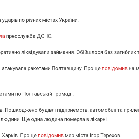
ударів по різних містах України.
ла
пресслужба ДСНС.
ративно ліквідували займання. Обійшлося без загиблих 
ія атакувала ракетами Полтавщину. Про це
повідомив
нача
етами по Полтавській громаді.
в. Пошкоджено будівлі підприємств, автомобілі та прилег
ло людини. Ще одна людина померла в лікарні.
 Харків. Про це
повідомив
мер міста Ігор Терехов.