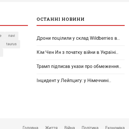
ОСТАННІ НОВИНИ
e
navi
Дрони поцілили у склад Wildberries в...
taurus
Кім Чен Ин з початку війни в Україні...
Трамп підписав укази про обмеження...
Інцидент у Лейпцигу: у Німеччині...
Головна
Життя
Війна
Політика
Економіка