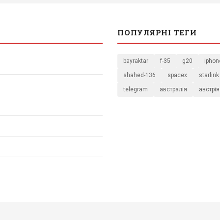
ПОПУЛЯРНІ ТЕГИ
bayraktar
f-35
g20
iphon
shahed-136
spacex
starlink
telegram
австралія
австрія