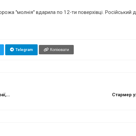
орожа "молнія" вдарила по 12-ти поверхівці. Російський
Telegram
Копіювати
ї,...
Стармер у