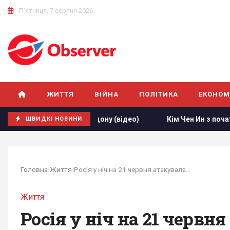
П'ятниця, 7 серпня 2026
ЖИТТЯ
ВІЙНА
ПОЛІТИКА
ЕКОНОМ
км від кордону (відео)
Кім Чен Ин з початку війни в Укра
ШВИДКІ НОВИНИ
Головна
›
Життя
›
Росія у ніч на 21 червня атакувала...
Життя
Росія у ніч на 21 черв