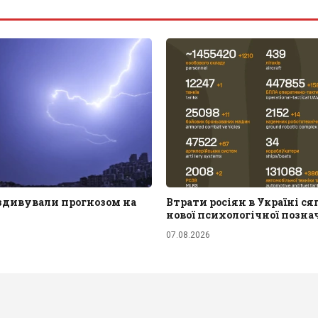
 здивували прогнозом на
Втрати росіян в Україні с
нової психологічної позна
07.08.2026