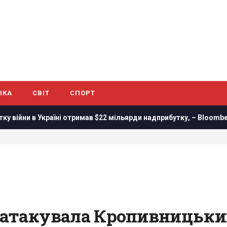
ІКА
СВІТ
СПОРТ
їні отримав $22 мільярди надприбутку, – Bloomberg
Трамп
ня атакувала Кропивницьки