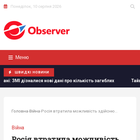
Понеділок, 10 серпня 2026
Меню
ШВИДКІ НОВИНИ
ися нові дані про кількість загиблих
Тайвань показав під
Головна
›
Війна
›
Росія втратила можливість здійснювати морську...
Війна
Росія втратила можливість