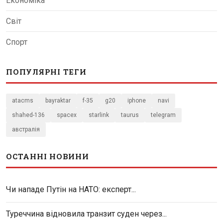
Економіка
Світ
Спорт
ПОПУЛЯРНІ ТЕГИ
atacms
bayraktar
f-35
g20
iphone
navi
shahed-136
spacex
starlink
taurus
telegram
австралія
ОСТАННІ НОВИНИ
Чи нападе Путін на НАТО: експерт...
Туреччина відновила транзит суден через...