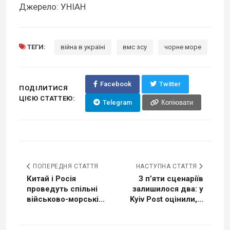
Джерело: УНІАН
ТЕГИ:
війна в україні
вмс зсу
чорне море
Facebook
Twitter
ПОДІЛИТИСЯ
ЦІЄЮ СТАТТЕЮ:
Telegram
Копіювати
ПОПЕРЕДНЯ СТАТТЯ
НАСТУПНА СТАТТЯ
Китай і Росія
З п’яти сценаріїв
проведуть спільні
залишилося два: у
військово-морські...
Kyiv Post оцінили,...