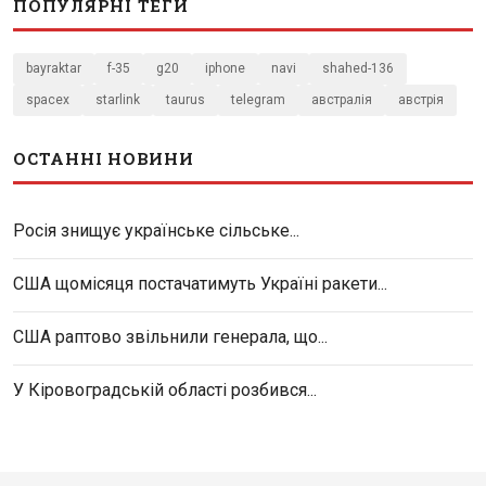
ПОПУЛЯРНІ ТЕГИ
bayraktar
f-35
g20
iphone
navi
shahed-136
spacex
starlink
taurus
telegram
австралія
австрія
ОСТАННІ НОВИНИ
Росія знищує українське сільське...
США щомісяця постачатимуть Україні ракети...
США раптово звільнили генерала, що...
У Кіровоградській області розбився...