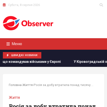
Субота, 8 серпня 2026
Меню
ШВИДКІ НОВИНИ
ськами у Європі
У Кіровоградській області розбився бо
Головна
›
Життя
›
Росія за добу втратила понад тисячу солдатів і...
Життя
Росія за добу втратила понад