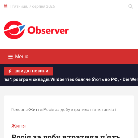
П'ятниця, 7 серпня 2026
Меню
ШВИДКІ НОВИНИ
Wildberries боляче бʼють по РФ, - Die Welt
Росія вдарила
Головна
›
Життя
›
Росія за добу втратила п'ять танків і 1320 солдатів
Життя
Росія за добу втратила п'ять