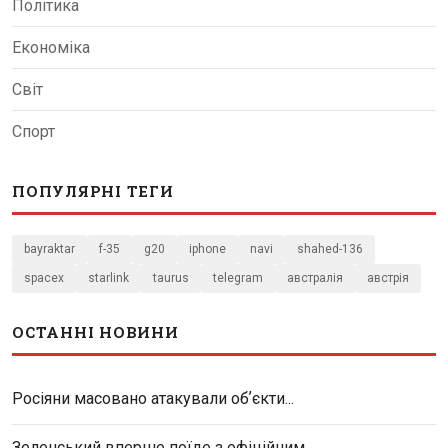
Політика
Економіка
Світ
Спорт
ПОПУЛЯРНІ ТЕГИ
bayraktar
f-35
g20
iphone
navi
shahed-136
spacex
starlink
taurus
telegram
австралія
австрія
ОСТАННІ НОВИНИ
Росіяни масовано атакували обʼєкти...
Зеленський вперше поїде з офіційним...