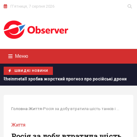
П'ятниця, 7 серпня 2026
Меню
ШВИДКІ НОВИНИ
жорсткий прогноз про російські дрони
Генсек ООН засудив 
Головна
›
Життя
›
Росія за добу втратила шість танків і 890...
Життя
Росія за добу втратила шість