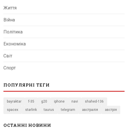
Життя
Війна
Політика
Економіка
Світ
Спорт
ПОПУЛЯРНІ ТЕГИ
bayraktar
f-35
g20
iphone
navi
shahed-136
spacex
starlink
taurus
telegram
австралія
австрія
ОСТАННІ НОВИНИ