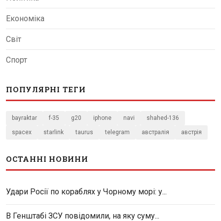
Економіка
Світ
Спорт
ПОПУЛЯРНІ ТЕГИ
bayraktar
f-35
g20
iphone
navi
shahed-136
spacex
starlink
taurus
telegram
австралія
австрія
ОСТАННІ НОВИНИ
Удари Росії по кораблях у Чорному морі: у...
В Генштабі ЗСУ повідомили, на яку суму...