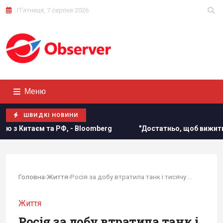
П'ятниця, 7 серпня 2026
Меню
ШВИДКІ НОВИНИ
loomberg
"Достатньо, щоб вижити, а не перемогти": ексчи
Головна
›
Життя
›
Росія за добу втратила танк і тисячу солдатів...
Життя
Росія за добу втратила танк і