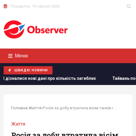
Понеділок, 10 серпня 2026
Меню
ШВИДКІ НОВИНИ
про кількість загиблих
Тайвань показав під час військови
Головна
›
Життя
›
Росія за добу втратила вісім танків і 1330 солдатів
Життя
Росія за добу втратила вісім