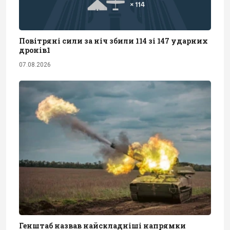
Повітряні сили за ніч збили 114 зі 147 ударних
дронів1
07.08.2026
Генштаб назвав найскладніші напрямки