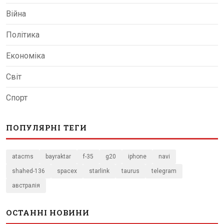
Війна
Політика
Економіка
Світ
Спорт
ПОПУЛЯРНІ ТЕГИ
atacms
bayraktar
f-35
g20
iphone
navi
shahed-136
spacex
starlink
taurus
telegram
австралія
ОСТАННІ НОВИНИ