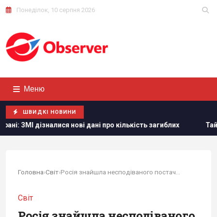
Понеділок, 10 серпня 2026
Меню
ШВИДКІ НОВИНИ
лися нові дані про кількість загиблих
Тайвань показав п
Головна
›
Світ
›
Росія знайшла несподіваного постачальника...
Світ
Росія знайшла несподіваного