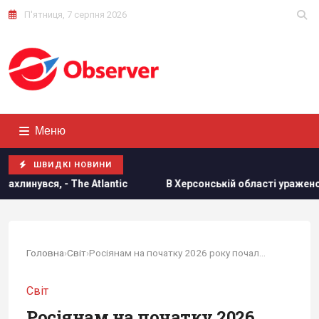
П'ятниця, 7 серпня 2026
Меню
ШВИДКІ НОВИНИ
Atlantic
В Херсонській області уражено базу ФСБ "Беня H
Головна
›
Світ
›
Росіянам на початку 2026 року почали частіше...
Світ
Росіянам на початку 2026