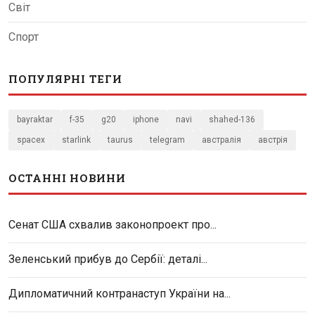
Світ
Спорт
ПОПУЛЯРНІ ТЕГИ
bayraktar
f-35
g20
iphone
navi
shahed-136
spacex
starlink
taurus
telegram
австралія
австрія
ОСТАННІ НОВИНИ
Сенат США схвалив законопроект про...
Зеленський прибув до Сербії: деталі...
Дипломатичний контранаступ України на...